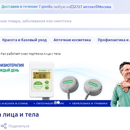
Доставим
в течение 7 дней
в любую из
2727 аптек
в
Москва
Красота и базовый уход
Аптечная косметика
Профилактика и 
как работает смас-подтяжка лица и тела
 лица и тела
т
Поделиться