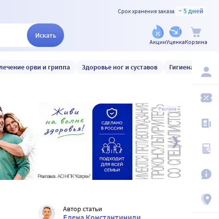
~ 5 дней
Срок хранения заказа
Искать
Акции
Уценка
Корзина
лечение орви и гриппа
Здоровье ног и суставов
Гигиена и уход
Реклама
Автор статьи
Елена Константиниди