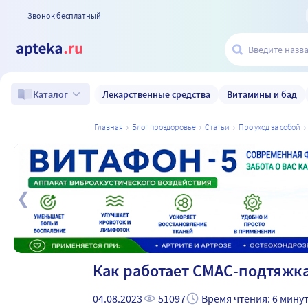
Звонок бесплатный
Лекарственные средства
Витамины и бад
Каталог
главная
блог проздоровье
статьи
про уход за собой
а
Как работает СМАС-подтяжка
04.08.2023
51097
Время чтения: 6 мину