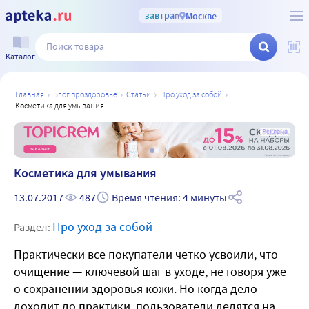
завтра
в
Москве
Каталог
главная
блог проздоровье
статьи
про уход за собой
косметика для умывания
а
Реклама
Косметика для умывания
13.07.2017
487
Время чтения: 4 минуты
Про уход за собой
Раздел:
Практически все покупатели четко усвоили, что
очищение — ключевой шаг в уходе, не говоря уже
о сохранении здоровья кожи. Но когда дело
доходит до практики, пользователи делятся на