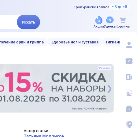
~ 5 дней
Срок хранения заказа
Искать
Акции
Уценка
Корзина
лечение орви и гриппа
Здоровье ног и суставов
Гигиена и уход
Реклама
Автор статьи
Татьяна Моррисон