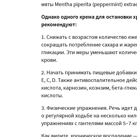
мяты Mentha piperita (peppermint) extrac
Однако одного крема для остановки х
рекомендуют:
Снижать с возрастом количество еж
сокращать потребление сахара и жаре
гликации. Эти меры уменьшают колич
крови.
Начать принимать пищевые добавки
Е, С, D. Также антивоспалительное де
кислота, карнозин, коэнзим, бета-глю
кислоты.
Физические упражнения. Речь идет д
о регулярной ходьбе на несколько кил
упражнениях с гантелями массой 5–7 кг
Как видите, хроническое воспаление — 