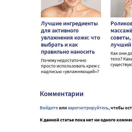
Лучшие ингредиенты
Ролико
для активного
массажё
увлажнения кожи: что
советы,
выбрать и как
лучший
правильно наносить
Как они д
тело? Как
Почему недостаточно
существую
просто использовать крем с
ими польз
надписью «увлажняющий»?
Комментарии
Войдите
или
зарегистрируйтесь
, чтобы ос
К данной статье пока нет ни одного комме