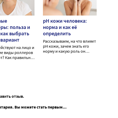
вые
pH кожи человека:
ры: польза и
норма и как её
 как выбрать
определить
 вариант
Рассказываем, на что влияет
рН кожи, зачем знать его
ействуют на лицо и
норму и какую роль он
ие виды роллеров
играет в поддержании
т? Как правильно
здоровья самого большого
оваться?
органа.
тавить отзыв.
нтария. Вы можете стать первым...