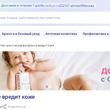
Доставим
в течение 7 дней
в любую из
2727 аптек
в
Москва
Красота и базовый уход
Аптечная косметика
Профилактика и 
как хроническое воспаление вредит коже
 вредит коже
ы
Поделиться