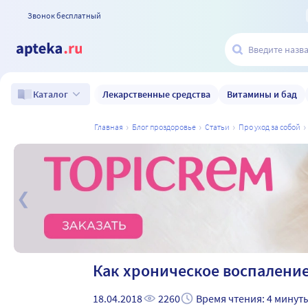
Звонок бесплатный
Лекарственные средства
Витамины и бад
Каталог
главная
блог проздоровье
статьи
про уход за собой
а
Как хроническое воспаление
18.04.2018
2260
Время чтения: 4 минут