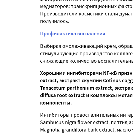
медиаторов: транскрипционных фактор
Производители косметики стали думать,
получилось.
Профилактика воспаления
Выбирая омолаживающий крем, обраща
стимулирующие производство коллагена,
снижающие количество воспалительны
Хорошими ингибиторами NF-κB признан
extract, экстракт скумпии Cotinus cog
Tanacetum parthenium extract, экстра
diffusa root extract и комплексы мет
компоненты.
Ингибиторы провоспалительных интер
Sambucus nigra flower extract, пептид a
Magnolia grandiflora bark extract, масло 