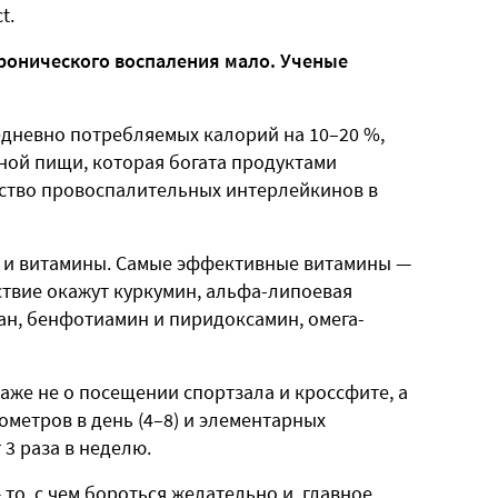
t.
ронического воспаления мало. Ученые
едневно потребляемых калорий на 10–20 %,
ной пищи, которая богата продуктами
ество провоспалительных интерлейкинов в
 и витамины. Самые эффективные витамины —
йствие окажут куркумин, альфа-липоевая
кан, бенфотиамин и пиридоксамин, омега-
аже не о посещении спортзала и кроссфите, а
ометров в день (4–8) и элементарных
 3 раза в неделю.
то, с чем бороться желательно и, главное,