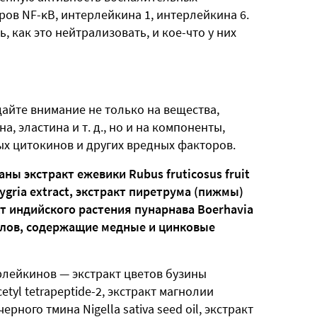
ов NF-κB, интерлейкина 1, интерлейкина 6.
 как это нейтрализовать, и кое-что у них
йте внимание не только на вещества,
 эластина и т. д., но и на компоненты,
х цитокинов и других вредных факторов.
ы экстракт ежевики Rubus fruticosus fruit
gygria extract, экстракт пиретрума (пижмы)
кт индийского растения пунарнава Boerhavia
аллов, содержащие медные и цинковые
лейкинов — экстракт цветов бузины
cetyl tetrapeptide-2, экстракт магнолии
черного тмина Nigella sativa seed oil, экстракт