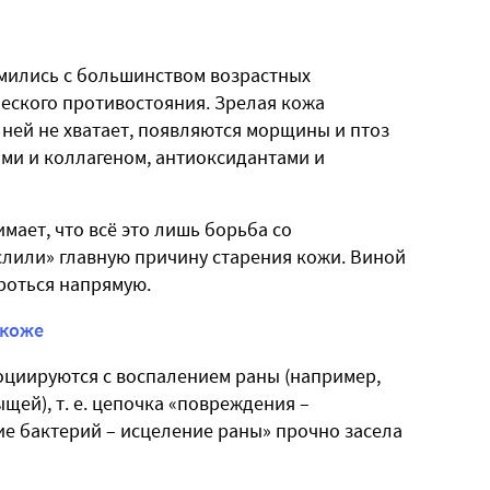
мились с большинством возрастных
еского противостояния. Зрелая кожа
в ней не хватает, появляются морщины и птоз
ами и коллагеном, антиоксидантами и
мает, что всё это лишь борьба со
слили» главную причину старения кожи. Виной
роться напрямую.
 коже
социируются с воспалением раны (например,
ей), т. е. цепочка «повреждения –
е бактерий – исцеление раны» прочно засела