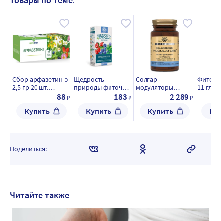
Товары по теме:
Сбор арфазетин-э
Щедрость
Солгар
Фиточа
2,5 гр 20 шт.
природы фиточай
модуляторы
11 глю
фильтр-пакеты
диабетический 2
глюкозы 60 шт.
черника
88
183
2 289
₽
₽
₽
гр 20 шт. ф/п
таблетки
шт. ф/п
Купить
Купить
Купить
Ку
Поделиться:
Читайте также