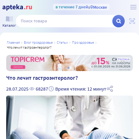
в течение 7 дней
в
Москве
Каталог
главная
блог проздоровье
статьи
про здоровье
что лечит гастроэнтеролог?
а
Реклама
Что лечит гастроэнтеролог?
28.07.2025
68287
Время чтения: 12 минут