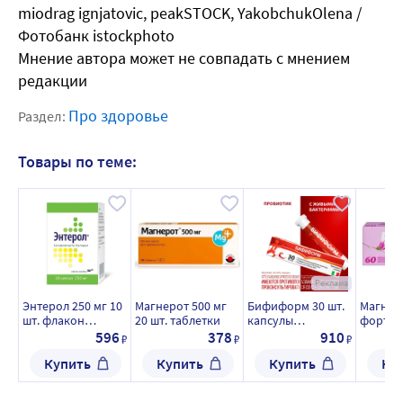
miodrag ignjatovic, peakSTOCK, YakobchukOlena /
Фотобанк istockphoto
Мнение автора может не совпадать с мнением
редакции
Про здоровье
Раздел:
Товары по теме:
Реклама
Энтерол 250 мг 10
Магнерот 500 мг
Бифиформ 30 шт.
Магнел
шт. флакон
20 шт. таблетки
капсулы
форте 1
капсулы
кишечнораствори
мг 60 ш
596
378
910
₽
₽
₽
мые
покрыт
Купить
Купить
Купить
Ку
пленоч
оболоч