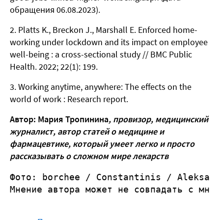
обращения 06.08.2023).
Platts K., Breckon J., Marshall E. Enforced home-
working under lockdown and its impact on employee
well-being : a cross-sectional study // BMC Public
Health. 2022; 22(1): 199.
Working anytime, anywhere: The effects on the
world of work : Research report.
Автор: Мария Тропинина
, провизор, м
едицинский
журналист, автор статей о медицине и
фармацевтике, который умеет легко и просто
рассказывать о сложном мире лекарств
Фото: 
borchee
 / 
Constantinis
 / 
Aleksan
Мнение автора может не совпадать с мне