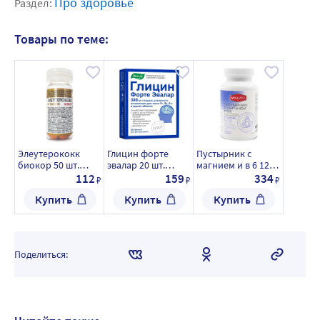
Про здоровье
Раздел:
Товары по теме:
Элеутерококк
Глицин форте
Пустырник с
биокор 50 шт.
эвалар 20 шт.
магнием и в 6 120
таблетки массой
таблетки для
шт. капсулы
112
159
334
₽
₽
₽
0,18 г
рассасывания
массой 270 мг
Купить
Купить
Купить
массой 0,6 г
Поделиться: