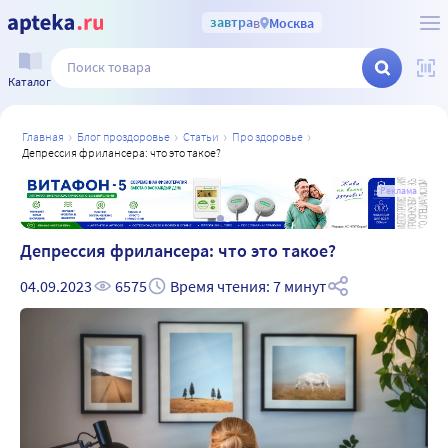
завтра
в
Москва
Каталог
главная
блог проздоровье
статьи
про здоровье
депрессия фрилансера: что это такое?
а
Реклама
Депрессия фрилансера: что это такое?
04.09.2023
6575
Время чтения: 7 минут