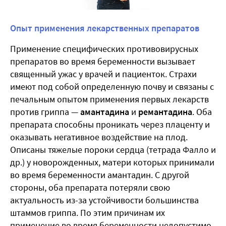
Опыт применения лекарственных препаратов
Применение специфических противовирусных
препаратов во время беременности вызывает
священный ужас у врачей и пациенток. Страхи
имеют под собой определенную почву и связаны с
печальным опытом применения первых лекарств
против гриппа —
амантадина
и
ремантадина
. Оба
препарата способны проникать через плаценту и
оказывать негативное воздействие на плод.
Описаны тяжелые пороки сердца (тетрада Фалло и
др.) у новорожденных, матери которых принимали
во время беременности амантадин. С другой
стороны, оба препарата потеряли свою
актуальность из-за устойчивости большинства
штаммов гриппа. По этим причинам их
применение во время беременности недопустимо.