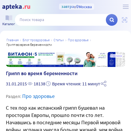
завтра
в
Москва
Каталог
главная
блог проздоровье
статьи
про здоровье
грипп во время беременности
а
Реклама
Грипп во время беременности
31.01.2015
18138
Время чтения: 11 минут
Про здоровье
Раздел:
С тех пор как испанский грипп бушевал на
просторах Европы, прошло почти сто лет.
Начавшись в последние месяцы Первой мировой
войны, испанка унесла больше жизней, чем война,