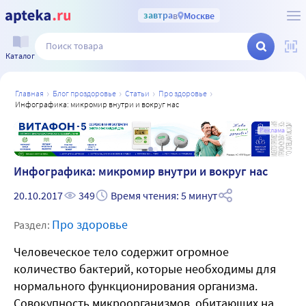
завтра
в
Москве
Каталог
главная
блог проздоровье
статьи
про здоровье
инфографика: микромир внутри и вокруг нас
а
Реклама
Инфографика: микромир внутри и вокруг нас
20.10.2017
349
Время чтения: 5 минут
Про здоровье
Раздел:
Человеческое тело содержит огромное
количество бактерий, которые необходимы для
нормального функционирования организма.
Совокупность микроорганизмов, обитающих на