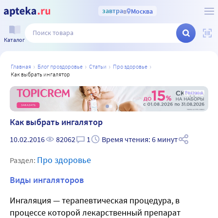
завтра
в
Москва
Каталог
главная
блог проздоровье
статьи
про здоровье
как выбрать ингалятор
а
Реклама
Как выбрать ингалятор
10.02.2016
82062
1
Время чтения: 6 минут
Про здоровье
Раздел:
Виды ингаляторов
Ингаляция — терапевтическая процедура, в
процессе которой лекарственный препарат