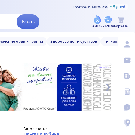
~ 5 дней
Срок хранения заказа
Искать
Акции
Уценка
Корзина
лечение орви и гриппа
Здоровье ног и суставов
Гигиена и уход
Реклама
Автор статьи
Ольга Кашубина