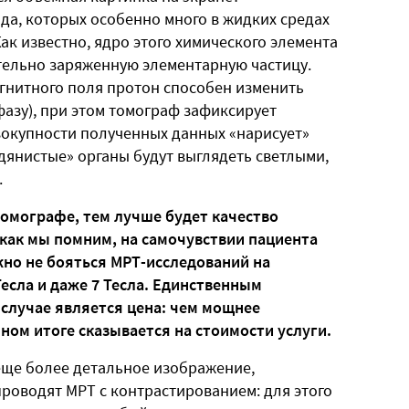
ода, которых особенно много в жидких средах
Как известно, ядро этого химического элемента
тельно заряженную элементарную частицу.
гнитного поля протон способен изменить
азу), при этом томограф зафиксирует
вокупности полученных данных «нарисует»
дянистые» органы будут выглядеть светлыми,
.
томографе, тем лучше будет качество
как мы помним, на самочувствии пациента
жно не бояться МРТ-исследований на
Тесла и даже 7 Тесла. Единственным
лучае является цена: чем мощнее
ном итоге сказывается на стоимости услуги.
 еще более детальное изображение,
роводят МРТ с контрастированием: для этого