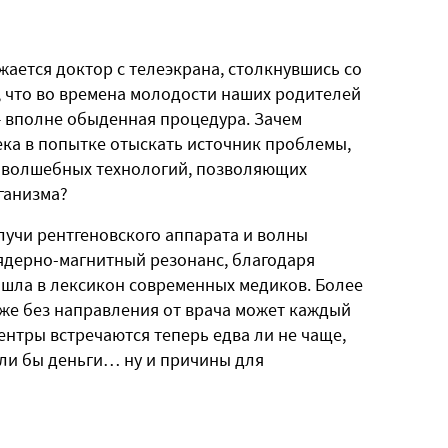
жается доктор с телеэкрана, столкнувшись со
, что во времена молодости наших родителей
— вполне обыденная процедура. Зачем
ека в попытке отыскать источник проблемы,
з волшебных технологий, позволяющих
ганизма?
лучи рентгеновского аппарата и волны
 ядерно-магнитный резонанс, благодаря
шла в лексикон современных медиков. Более
же без направления от врача может каждый
центры встречаются теперь едва ли не чаще,
ли бы деньги… ну и причины для