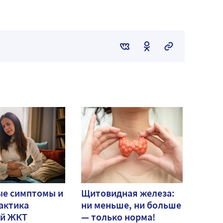
ые симптомы и
Щитовидная железа:
актика
ни меньше, ни больше
ей ЖКТ
— только норма!