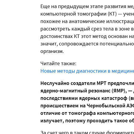
Еще на предыдущем этапе развития м
компьютерной томографии (КТ) — учен
похожее на анатомические иллюстраци
рассмотреть каждый срез тела в зоне в
достоинствах КТ этот метод основан н
значит, сопровождается потенциально
организм.
Читайте также:
Новые методы диагностики в медицин
Неслучайно создатели МРТ предпочли
ядерно-магнитный резонанс (ЯМР), —
последствиями ядерных катастроф (вн
происшествием на Чернобыльской АЭС
отличие от томографа компьютерного
излучает, поэтому проходить такое о
За счет чего в таком случае формируе