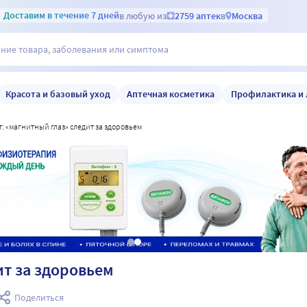
Доставим
в течение 7 дней
в любую из
2759 аптек
в
Москва
Красота и базовый уход
Аптечная косметика
Профилактика и 
рт: «магнитный глаз» следит за здоровьем
ит за здоровьем
Поделиться