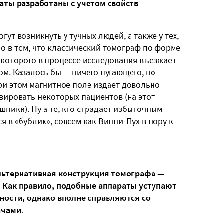
ты разработаны с учетом свойств
ут возникнуть у тучных людей, а также у тех,
ло в том, что классический томограф по форме
 которого в процессе исследования въезжает
м. Казалось бы — ничего пугающего, но
ри этом магнитное поле издает довольно
ировать некоторых пациентов (на этот
шники). Ну а те, кто страдает избыточным
я в «бублик», совсем как Винни-Пух в нору к
альтернативная конструкция томографа —
. Как правило, подобные аппараты уступают
ости, однако вполне справляются со
ачами.