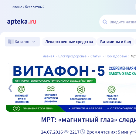
Звонок бесплатный
Лекарственные средства
Витамины и бад
Каталог
главная
блог проздоровье
статьи
про здоровье
м
а
МРТ: «магнитный глаз» след
24.07.2016
2217
Время чтения: 5 минут