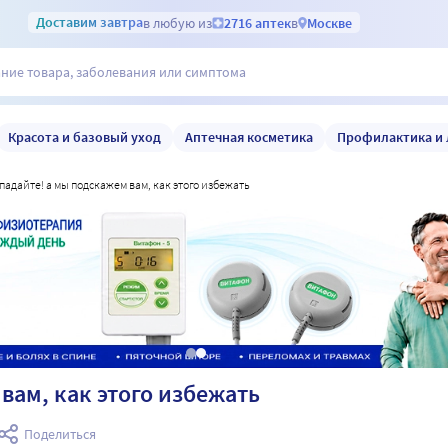
Доставим
завтра
в любую из
2716 аптек
в
Москве
Красота и базовый уход
Аптечная косметика
Профилактика и 
е падайте! а мы подскажем вам, как этого избежать
вам, как этого избежать
Поделиться