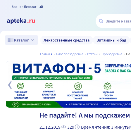
Звонок бесплатный
Лекарственные средства
Витамины и бад
Каталог
главная
блог проздоровье
статьи
про здоровье
н
а
Не падайте! А мы подскажем 
21.12.2019
329
Время чтения: 3 минуты