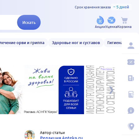
~ 5 дней
Срок хранения заказа
Искать
Акции
Уценка
Корзина
лечение орви и гриппа
Здоровье ног и суставов
Гигиена и уход
Реклама
Автор статьи
Редакция Apteka.ru