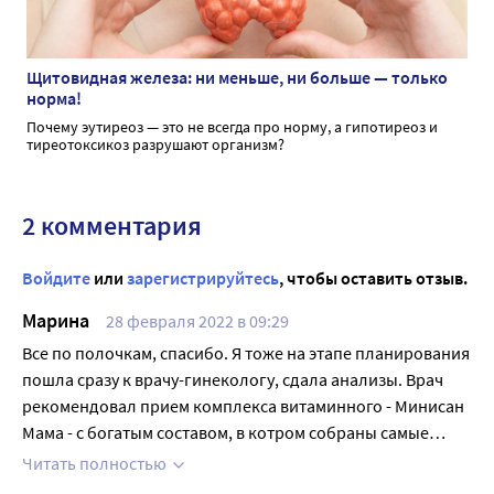
Щитовидная железа: ни меньше, ни больше — только
норма!
Почему эутиреоз — это не всегда про норму, а гипотиреоз и
тиреотоксикоз разрушают организм?
2 комментария
Войдите
или
зарегистрируйтесь
, чтобы оставить отзыв.
Марина
28 февраля 2022 в 09:29
Все по полочкам, спасибо. Я тоже на этапе планирования
пошла сразу к врачу-гинекологу, сдала анализы. Врач
рекомендовал прием комплекса витаминного - Минисан
Мама - с богатым составом, в котром собраны самые
необходимые витамины и микроэлементы для моего
Читать полностью
организма и здоровья будущего малыша. И этот