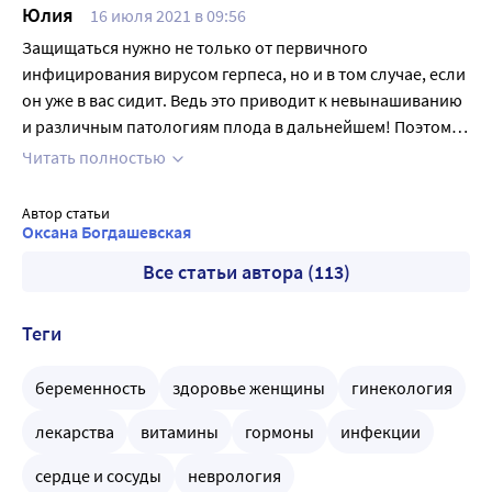
Юлия
16 июля 2021 в 09:56
комплекс я продолжаю принимать в беременность
теперь, все отлично, тьфу-тьфу.
Защищаться нужно не только от первичного
инфицирования вирусом герпеса, но и в том случае, если
он уже в вас сидит. Ведь это приводит к невынашиванию
и различным патологиям плода в дальнейшем! Поэтому
и следует приходить заранее, как минимум за полгода, и
Читать полностью
настаивать на назначении лечения от герпеса.
Автор статьи
Оксана Богдашевская
Все статьи автора (113)
Теги
беременность
здоровье женщины
гинекология
лекарства
витамины
гормоны
инфекции
сердце и сосуды
неврология