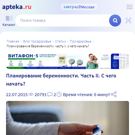
завтра
в
Москве
Каталог
главная
блог проздоровье
статьи
про здоровье
планирование беременности. часть ii. с чего начать?
а
Реклама
Планирование беременности. Часть II. С чего
начать?
22.07.2015
20791
2
Время чтения: 6 минут