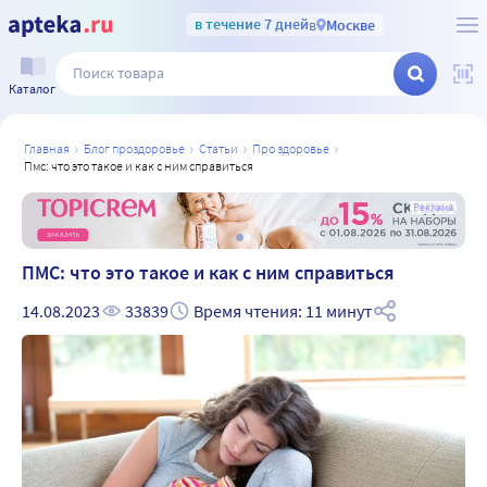
в течение 7 дней
в
Москве
Каталог
главная
блог проздоровье
статьи
про здоровье
пмс: что это такое и как с ним справиться
а
Реклама
ПМС: что это такое и как с ним справиться
14.08.2023
33839
Время чтения: 11 минут