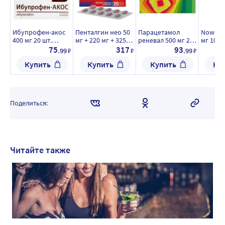
Ибупрофен-акос
Пенталгин нео 50
Парацетамол
Now ин
400 мг 20 шт.
мг + 220 мг + 325
реневал 500 мг 20
мг 100 
таблетки,
мг 20 шт. таблетки,
шт. таблетки
массой 
75
317
93
.99
₽
₽
.99
₽
покрытые
покрытые
Купить
Купить
Купить
Ку
пленочной
пленочной
оболочкой
оболочкой
Поделиться:
Читайте также