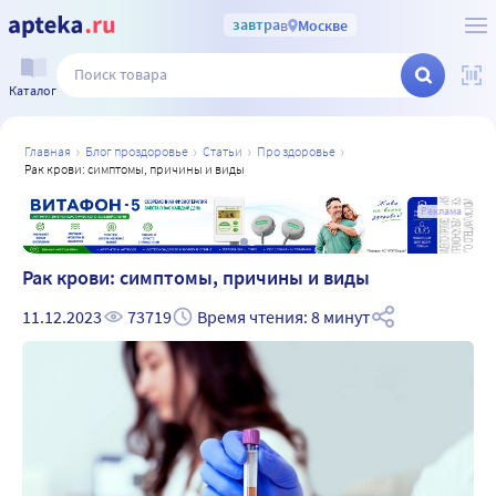
завтра
в
Москве
Каталог
главная
блог проздоровье
статьи
про здоровье
рак крови: симптомы, причины и виды
а
Реклама
Рак крови: симптомы, причины и виды
11.12.2023
73719
Время чтения: 8 минут