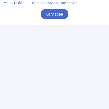
Узнайте больше про использование cookie.
Согласен
Корзина
Вход / Регистрация
ПРИЛОЖЕНИЯ
СЛЕДИТЕ ЗА НАМИ
ГОРЯЧАЯ ЛИНИЯ