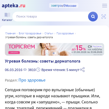
завтра
в
Москве
Каталог
главная
блог проздоровье
статьи
про здоровье
угревая болезнь: советы дерматолога
а
Реклама
Угревая болезнь: советы дерматолога
06.03.2016
3810
Время чтения: 5 минут
Про здоровье
Раздел:
Сегодня поговорим про вульгарные (обычные)
угри, которые в народе называют прыщики. Или,
когда совсем уж «запущено», — прыщи. Сколько
драм, трагедий, переживаний — дразнилки в