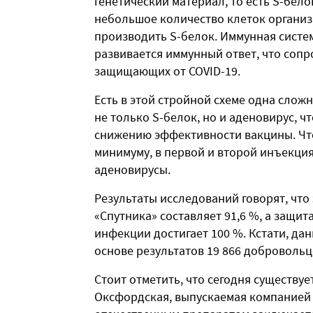
генетический материал, то есть S-бело
небольшое количество клеток организм
производить S-белок. Иммунная систем
развивается иммунный ответ, что соп
защищающих от COVID-19.
Есть в этой стройной схеме одна слож
не только S-белок, но и аденовирус, ч
снижению эффективности вакцины. Что
минимуму, в первой и второй инъекци
аденовирусы.
Результаты исследований говорят, что
«Спутника» составляет 91,6 %, а защи
инфекции достигает 100 %. Кстати, д
основе результатов 19 866 доброволь
Стоит отметить, что сегодня существуе
Оксфордская, выпускаемая компанией 