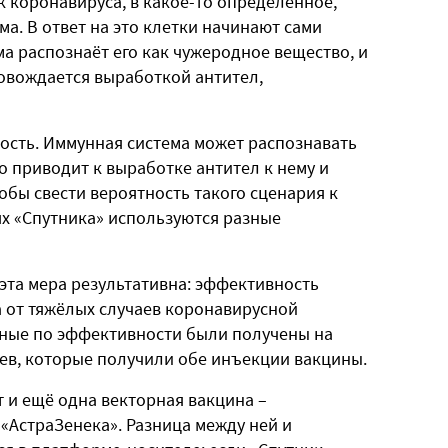
к коронавируса, в какое-то определённое,
а. В ответ на это клетки начинают сами
а распознаёт его как чужеродное вещество, и
ровождается выработкой антител,
ность. Иммунная система может распознавать
то приводит к выработке антител к нему и
бы свести вероятность такого сценария к
ях «Спутника» используются разные
 эта мера результативна: эффективность
та от тяжёлых случаев коронавирусной
анные по эффективности были получены на
цев, которые получили обе инъекции вакцины.
т и ещё одна векторная вакцина –
«АстраЗенека». Разница между ней и