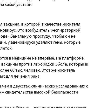
 на самочувствии.
я вакцина, в которой в качестве носителя
еновирус. Это возбудитель респираторной
де» банальную простуду. Чтобы он не
ии, у аденовируса удаляют гены, которые
клеток.
ются в медицине не впервые. На платформе
 вакцины против лихорадки Эбола, которыми
лее 60 тыс. человек. Этот же носитель
ых для лечения рака.
чем в двухстах клинических исследованиях с
то – свидетельства высокой безопасности
ищён не будешь – вакцина должна содержать