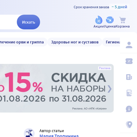
~ 5 дней
Срок хранения заказа
Искать
Акции
Уценка
Корзина
лечение орви и гриппа
Здоровье ног и суставов
Гигиена и уход
Реклама
Автор статьи
Мария Тропинина