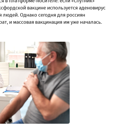
я в платформе-носителе: если «Спутник»
Оксфордской вакцине используется аденовирус
 людей. Однако сегодня для россиян
ат, и массовая вакцинация им уже началась.