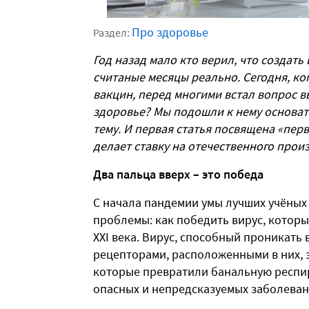
Про здоровье
Раздел:
Год назад мало кто верил, что создат
считаные месяцы реально. Сегодня, ког
вакцин, перед многими встал вопрос в
здоровье? Мы подошли к нему основат
тему. И первая статья посвящена «пер
делает ставку на отечественного прои
Два пальца вверх – это победа
С начала пандемии умы лучших учёны
проблемы: как победить вирус, которы
XXI века. Вирус, способный проникать 
рецепторами, расположенными в них, 
которые превратили банальную респи
опасных и непредсказуемых заболева