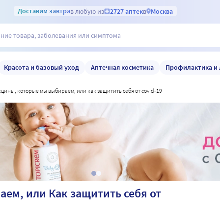
Доставим
завтра
в любую из
2727 аптек
в
Москва
Красота и базовый уход
Аптечная косметика
Профилактика и 
акцины, которые мы выбираем, или как защитить себя от covid-19
ем, или Как защитить себя от