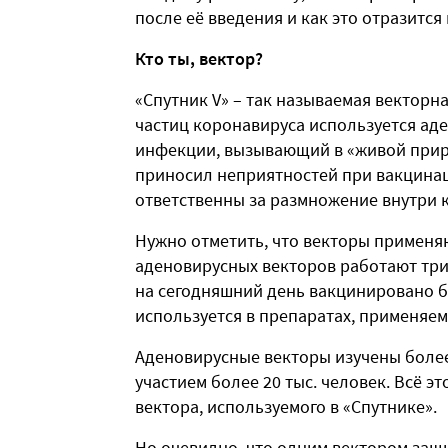
после её введения и как это отразится
Кто ты, вектор?
«Спутник V» – так называемая векторна
частиц коронавируса используется ад
инфекции, вызывающий в «живой приро
приносил неприятностей при вакцинац
ответственны за размножение внутри 
Нужно отметить, что векторы применя
аденовирусных векторов работают три
на сегодняшний день вакцинировано бо
используется в препаратах, применяем
Аденовирусные векторы изучены более 
участием более 20 тыс. человек. Всё э
вектора, используемого в «Спутнике».
Но очевидно, что одним вектором защ