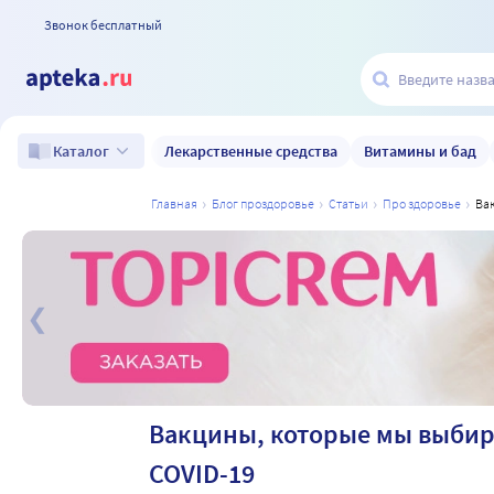
Звонок бесплатный
Лекарственные средства
Витамины и бад
Каталог
главная
блог проздоровье
статьи
про здоровье
в
а
Вакцины, которые мы выбира
COVID-19