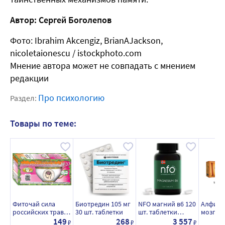
Автор: Сергей Боголепов
Фото:
Ibrahim Akcengiz, BrianAJackson,
nicoletaionescu / istockphoto.com
Мнение автора может не совпадать с мнением
редакции
Про психологию
Раздел:
Товары по теме:
Фиточай сила
Биотредин 105 мг
NFO магний в6 120
Алфит-3
российских трав
30 шт. таблетки
шт. таблетки
мозгов
№ 37 1,5 гр 20 шт.
массой 1000 мг
кровоо
149
268
3 557
₽
₽
₽