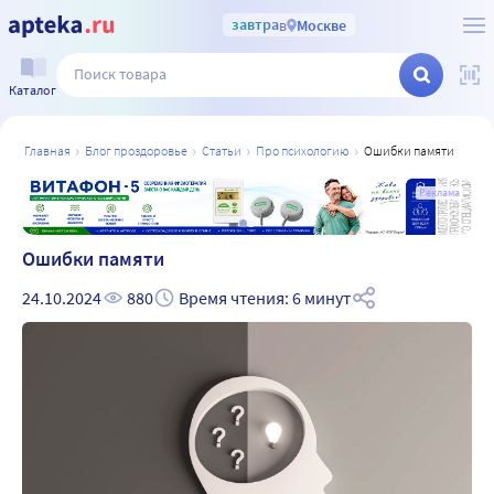
завтра
в
Москве
Каталог
главная
блог проздоровье
статьи
про психологию
ошибки памяти
а
Реклама
Ошибки памяти
24.10.2024
880
Время чтения: 6 минут