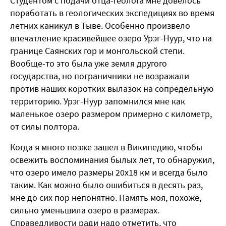
Студентом с подачи отца-геолога мне довелось
поработать в геологических экспедициях во время
летних каникул в Тыве. Особенно произвело
впечатление красивейшее озеро Урэг-Нуур, что на
границе Саянских гор и монгольской степи.
Вообще-то это была уже земля другого
государства, но пограничники не возражали
против наших коротких вылазок на сопредельную
территорию. Урэг-Нуур запомнился мне как
маленькое озеро размером примерно с километр,
от силы полтора.
Когда я много позже зашел в Википедию, чтобы
освежить воспоминания былых лет, то обнаружил,
что озеро имело размеры 20х18 км и всегда было
таким. Как можно было ошибиться в десять раз,
мне до сих пор непонятно. Память моя, похоже,
сильно уменьшила озеро в размерах.
Справедливости ради надо отметить, что