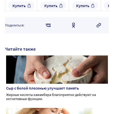
фильтр-пакеты
утренн
Купить
Купить
Купить
Ку
вечерни
брикет
Поделиться:
Читайте также
Сыр с белой плесенью улучшает память
Жирные кислоты камамбера благоприятно действуют на
когнитивные функции.