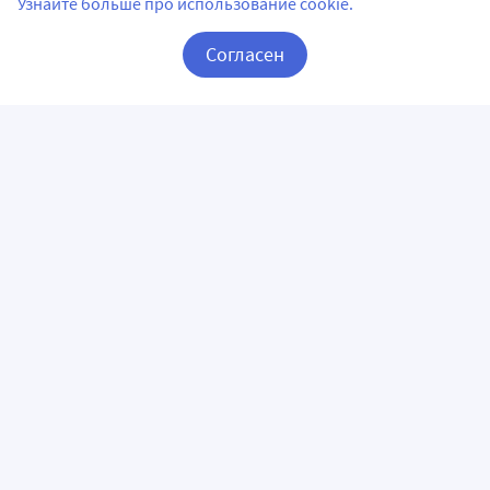
Узнайте больше про использование cookie.
Согласен
Корзина
Вход / Регистрация
ПРИЛОЖЕНИЯ
СЛЕДИТЕ ЗА НАМИ
ГОРЯЧАЯ ЛИНИЯ
О КОМПАНИИ