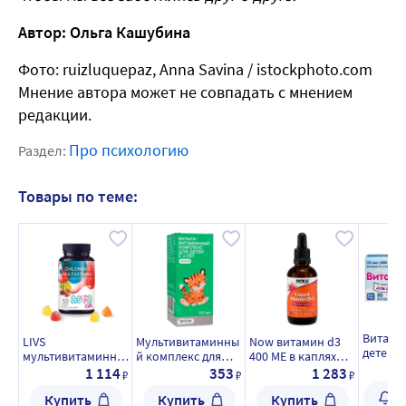
Автор: Ольга Кашубина
Фото: ruizluquepaz, Anna Savina / istockphoto.com
Мнение автора может не совпадать с мнением
редакции.
Про психологию
Раздел:
Товары по теме:
Витамин
LIVS
Мультивитаминны
Now витамин d3
детей 4
мультивитаминны
й комплекс для
400 МЕ в каплях
шт. кап
й комплекс для
детей с 3 лет
для детей 59 мл
Не
1 114
353
1 283
₽
₽
₽
массой 
детей со вкусом
эколаб 100 мл
жидкость флакон
реалка
Ув
Купить
Купить
Купить
фруктов и ягод 50
флакон сироп для
с дозатором