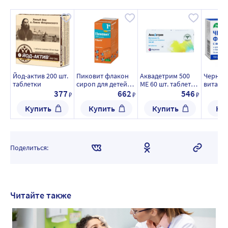
Йод-актив 200 шт.
Пиковит флакон
Аквадетрим 500
Черник
таблетки
сироп для детей
МЕ 60 шт. таблетки
витами
150 мл
растворимые
цинком 
377
662
546
₽
₽
₽
таблет
Купить
Купить
Купить
Ку
Поделиться:
Читайте также