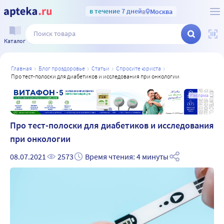
в течение 7 дней
в
Москва
Каталог
главная
блог проздоровье
статьи
спросите юриста
про тест-полоски для диабетиков и исследования при онкологии
а
Реклама
Про тест-полоски для диабетиков и исследования
при онкологии
08.07.2021
2573
Время чтения: 4 минуты