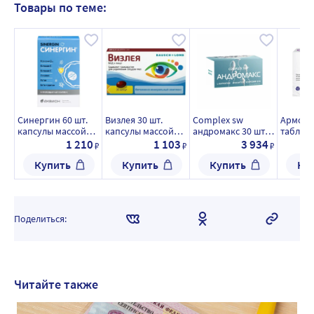
Товары по теме:
Синергин 60 шт.
Визлея 30 шт.
Complex sw
Армоли
капсулы массой
капсулы массой
андромакс 30 шт.
таблет
400 мг
810 мг
порошок стик-
0,8 г
1 210
1 103
3 934
₽
₽
₽
пакет массой 10 гр
Купить
Купить
Купить
Ку
Поделиться:
Читайте также