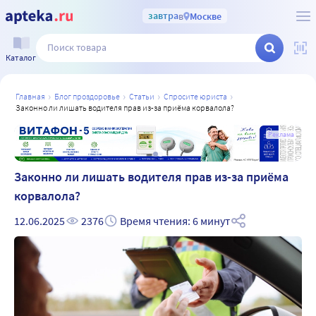
завтра
в
Москве
Каталог
главная
блог проздоровье
статьи
спросите юриста
законно ли лишать водителя прав из-за приёма корвалола?
а
Реклама
Законно ли лишать водителя прав из-за приёма
корвалола?
12.06.2025
2376
Время чтения: 6 минут