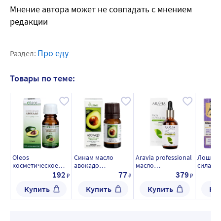
Мнение автора может не совпадать с мнением
редакции
Про еду
Раздел:
Товары по теме:
Oleos
Синам масло
Aravia professional
Лошади
косметическое
авокадо
масло
сила/ho
масло авокадо 10
косметическое 10
питательное для
лак для
192
77
379
₽
₽
₽
мл
мл
кутикулы с маслом
ультра 
Купить
Купить
Купить
Ку
авокадо и
маслом
витамином е 50 мл
выравн
структу
неодно
ногтей 