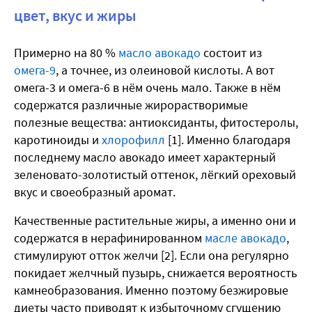
цвет, вкус и жиры
Примерно на 80 %
масло авокадо
состоит из
омега-9
, а точнее, из олеиновой кислоты. А вот
омега-3 и омега-6 в нём очень мало. Также в нём
содержатся различные жирорастворимые
полезные вещества: антиоксиданты, фитостеролы,
каротиноиды и
хлорофилл
[1]. Именно благодаря
последнему масло авокадо имеет характерный
зеленовато-золотистый оттенок, лёгкий ореховый
вкус и своеобразный аромат.
Качественные растительные жиры, а именно они и
содержатся в нерафинированном
масле авокадо
,
стимулируют отток желчи [2]. Если она регулярно
покидает желчный пузырь, снижается вероятность
камнеобразования. Именно поэтому безжировые
диеты часто приводят к избыточному сгущению