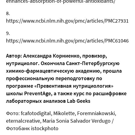
enhances-absorption-of-powerful-antioxidants/
https://www.ncbi.nlm.nih.gov/pmc/articles/PMC2793103
https://www.ncbi.nlm.nih.gov/pmc/articles/PMC6104637
Автор: Александра Корниенко, провизор,
нутрициолог. Окончила Санкт-Петербургскую
химико-фармацевтическую академию, прошла
профессиональную переподготовку по
программе «Превентивная нутрициология»
школы PreventAge, а также курс по расшифровке
лабораторных анализов Lab Geeks
Фото: fcafotodigital, Mikolette, Foremniakowski,
eternalcreative, Maria Sonia Salvador Verdugo /
Фотобанк istockphoto