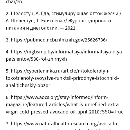
char/en
Шелестун, А. Еда, стимулирующая отток желчи /
А. Шелестун, Т. Елисеева // Журнал здорового
питания и диетологии. — 2021.
https://pubmed.ncbi.nlm.nih.gov/25626736/
https://mgbsmp.by/informatsiya/informatsiya-dlya-
patsientov/530-rol-zhirnykh
https://cyberleninka.ru/article/n/tokoferoly-i-
tokotrienoly-svoystva-funktsii-prirodnye-istochniki-
analiticheskiy-obzor
https://www.aocs.org/stay-informed/inform-
magazine/featured-articles/what-is-unrefined-extra-
virgin-cold-pressed-avocado-oil-april-2010?SSO=True
https://www.naturalhealthresearch.org/avocado-