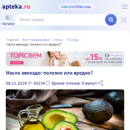
завтра
в
Москве
Каталог
главная
блог проздоровье
статьи
про еду
масло авокадо: полезно или вредно?
а
Реклама
Масло авокадо: полезно или вредно?
08.11.2024
50134
Время чтения: 9 минут