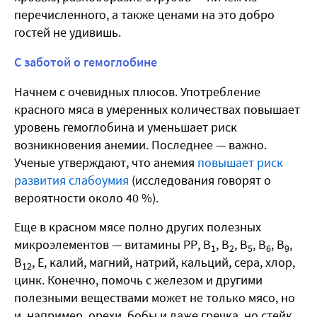
перечисленного, а также ценами на это добро
гостей не удивишь.
С заботой о гемоглобине
Начнем с очевидных плюсов. Употребление
красного мяса в умеренных количествах повышает
уровень гемоглобина и уменьшает риск
возникновения анемии. Последнее — важно.
Ученые утверждают, что анемия
повышает риск
развития слабоумия
(исследования говорят о
вероятности около 40 %).
Еще в красном мясе полно других полезных
микроэлементов — витамины РР, В
, В
, В
, В
, В
,
1
2
5
6
9
В
, Е, калий, магний, натрий, кальций, сера, хлор,
12
цинк. Конечно, помочь с железом и другими
полезными веществами может не только мясо, но
и, например, орехи, бобы и даже гречка, но стейк