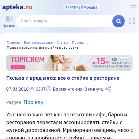
завтра
в
Москва
Каталог
главная
блог проздоровье
статьи
про еду
польза и вред мяса: все о стейке в ресторане
а
Реклама
Польза и вред мяса: все о стейке в ресторане
07.03.2018
6307
Время чтения: 3 минуты
Про еду
Раздел:
Уже несколько лет как посетители кафе, баров и
ресторанов перестали ассоциировать стейки с
жуткой дороговизной. Мраморная говядина, мясо с
кровью, разнообразие отрубов — ничем из