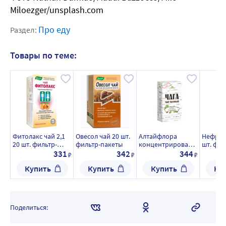
Miloezger/unsplash.com
Про еду
Раздел:
Товары по теме:
Фитолакс чай 2,1
Овесол чай 20 шт.
Алтайфлора
Нефрос
20 шт. фильтр-
фильтр-пакеты
концентрированн
шт. фил
пакеты
ый чаговый чай
массой 
331
342
344
₽
₽
₽
чага 250 мл
Купить
Купить
Купить
Ку
флакон
Поделиться: