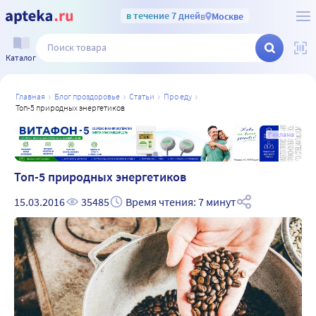
в течение 7 дней
в
Москве
Каталог
главная
блог проздоровье
статьи
про еду
топ-5 природных энергетиков
а
Реклама
Топ-5 природных энергетиков
15.03.2016
35485
Время чтения: 7 минут