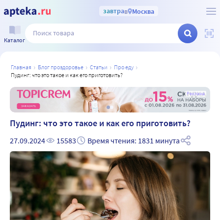
завтра
в
Москва
Каталог
главная
блог проздоровье
статьи
про еду
пудинг: что это такое и как его приготовить?
а
Реклама
Пудинг: что это такое и как его приготовить?
27.09.2024
15583
Время чтения: 1831 минута