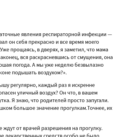
таточные явления респираторной инфекции —
ал он себя прекрасно и все время моего
Уже прощаясь, в дверях, я заметил, что мама
 Наконец, вся раскрасневшись от смущения, она
рошая погода. А мы уже неделю безвылазно
лконе подышать воздухом?».
лышу регулярно, каждый раз я искренне
опасен уличный воздух? Он что, в вашем
утка. Я знаю, что родителей просто запугали.
шком большое значение прогулкам.Точнее, их
е ждут от врачей разрешения на прогулку.
ше лекарственных средств особо не было.