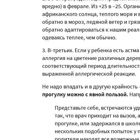
вредно) в феврале. Из +25 в –25. Орга
африканского солнца, теплого моря и в
обратно в мороз, ледяной ветер и гря
обратно адаптироваться к нашим реал
одеваясь теплее, чем обычно.
В-третьих. Если у ребенка есть астм
аллергия на цветение различных дерев
соответствующий период длительность
выраженной аллергической реакции.
Не надо впадать и в другую крайност
прогулку можно с явной пользой.
Напр
Представьте себе, встречаются у
так, что врач приходит на вызов, 
прогулке, или задержался в школе
нескольких подобных попыток у 
родители находят все возможные 