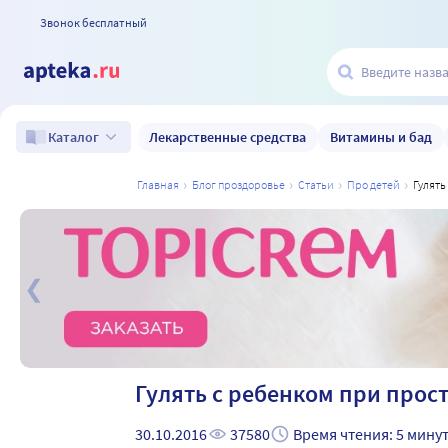
Звонок бесплатный
Лекарственные средства
Витамины и бад
Каталог
главная
блог проздоровье
статьи
про детей
гулят
а
Гулять с ребенком при прос
30.10.2016
37580
Время чтения: 5 мину