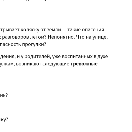
отрывает коляску от земли — такие опасения
х разговоров летом? Непонятно. Что на улице,
опасность прогулки?
ения, и у родителей, уже воспитанных в духе
гулкам, возникают следующие
тревожные
ень?
лку?