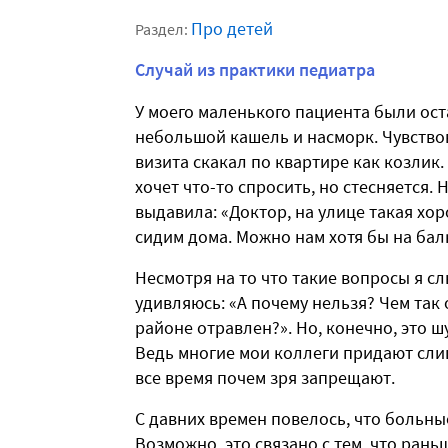
Про детей
Раздел:
Случай из практики педиатра
У моего маленького пациента были ос
небольшой кашель и насморк. Чувствов
визита скакал по квартире как козлик. 
хочет что-то спросить, но стесняется.
выдавила: «Доктор, на улице такая хо
сидим дома. Можно нам хотя бы на ба
Несмотря на то что такие вопросы я с
удивляюсь: «А почему нельзя? Чем так 
районе отравлен?». Но, конечно, это ш
Ведь многие мои коллеги придают сли
все время почем зря запрещают.
С давних времен повелось, что больны
Возможно, это связано с тем, что рань