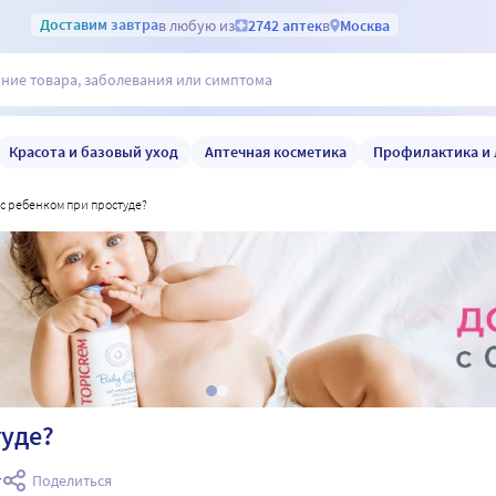
Доставим
завтра
в любую из
2742 аптек
в
Москва
Красота и базовый уход
Аптечная косметика
Профилактика и 
ь с ребенком при простуде?
туде?
т
Поделиться