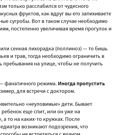
низм только расслабился от чудесного
кусных фруктов, как вдруг вы его запихиваете
зные сугробы. Вот в таком случае необходимо
иям, постепенно увеличивая время прогулок и
а или сенная лихорадка (поллиноз) — то бишь
ьев и трав, тогда необходимо ограничить в
 пребывания на улице, чтобы не получить
ь — фанатичного режима.
Иногда пропустить
имер, для встречи с доктором.
дивительно «неуловимые» дети. Бывает
а ребенок еще спит, или он уже на
, а то на каких-то кружках. После
педиатра возникают подозрения, что
способы не встретиться с врачом.