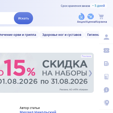
~ 5 дней
Срок хранения заказа
Искать
Акции
Уценка
Корзина
лечение орви и гриппа
Здоровье ног и суставов
Гигиена и уход
Реклама
Автор статьи
Михаил Никольский