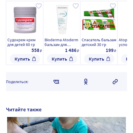
Судокрем крем
Bioderma Atoderm
Спасатель бальзам
Atopic 
для детей 60 гр
бальзам для
детский 30 гр
успока
восстановления
46 мл т
558
1 486
199
₽
₽
₽
сухой и атопичной
Купить
Купить
Купить
Ку
кожи 200 мл
Поделиться:
Читайте также