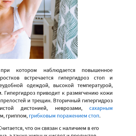
при котором наблюдается повышенное
ростков встречается гипергидроз стоп и
удобной одеждой, высокой температурой,
. Гипергидроз приводит к размягчению кожи
 опрелостей и трещин. Вторичный гипергидроз
дистой дистонией, неврозами,
сахарным
ом, гриппом,
грибковым поражением стоп
.
читается, что он связан с наличием в его
на, а также жирных кислот и продуктов