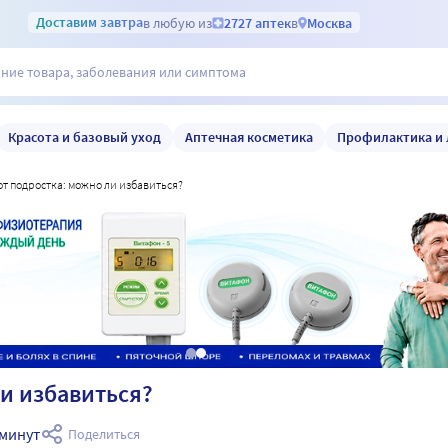
Доставим
завтра
в любую из
2727 аптек
в
Москва
Красота и базовый уход
Аптечная косметика
Профилактика и 
 от подростка: можно ли избавиться?
ли избавиться?
 минут
Поделиться