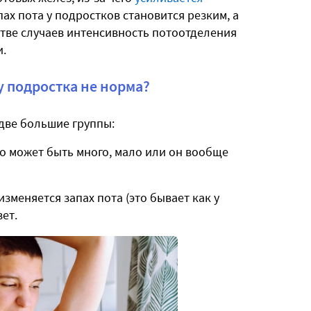
пах пота у подростков становится резким, а
тве случаев интенсивность потоотделения
и.
у подростка не норма?
две большие группы:
го может быть много, мало или он вообще
зменяется запах пота (это бывает как у
вет.