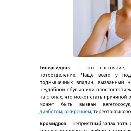
Гипергидроз
— это состояние, 
потоотделение. Чаще всего у под
подмышечных впадин, вызванный не
неудобной обувью или плоскостопием
на стопах, что может стать причиной
может быть вызван вегетососу
диабетом
,
ожирением
, тиреотоксикоз
Бромидроз
— неприятный запах пота. С
составе аминокислот лейцина и тирози