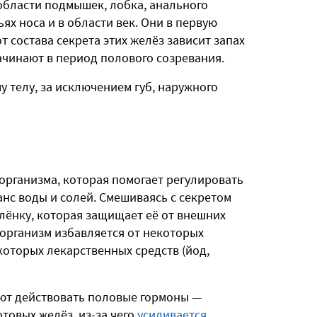
области подмышек, лобка, анального
ях носа и в области век. Они
в первую
т состава секрета этих желёз зависит запах
ачинают в период полового созревания.
у телу, за исключением губ, наружного
организма, которая помогает регулировать
нс воды и солей. Смешиваясь с секретом
плёнку, которая защищает её от внешних
м организм избавляется от некоторых
которых лекарственных средств (йод,
ют действовать половые гормоны —
товых желёз, из-за чего
усиливается