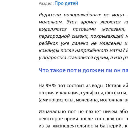
Про детей
Раздел:
Родители новорождённых не могут 
молочком. Этот а
ромат
является ко
выделяются потовыми железами,
первородной смазки, покрывающей 
ребёнок
уже далеко не младенец и 
команды после напряжённого матча? В
у подростка
становится едким, а изо р
Что такое пот и должен ли он п
На 99 % пот состоит из воды. Оставши
натрия и кальция, сульфаты, фосфаты, 
(аминокислоты, мочевина, молочная ки
​Изначально пот не пахнет ничем аб
некоторое время после того, как пот 
из-за жизнедеятельности бактерий, 