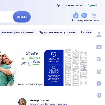
~ 5 дней
Срок хранения заказа
Искать
Акции
Уценка
Корзина
лечение орви и гриппа
Здоровье ног и суставов
Гигиена и уход
Реклама
Автор статьи
Наталья Комиссарова