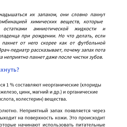
надышаться их запахом, они словно
пахнут
мбинацией химических веществ, которые
 остатками амниотической жидкости и
младенца при рождении.
Но что делать, если
пахнет от него скорее как от футбольной
рач-педиатр рассказывает, почему
запах пота
та неприятно пахнет даже после чистки зубов.
ахнуть?
йся 1 % составляют неорганические (хлориды
железо, цинк, магний и др.) и органические
слота, холестерин) вещества.
солютно. Неприятный запах появляется через
выходит на поверхность кожи. Это происходит
которые начинают использовать питательные