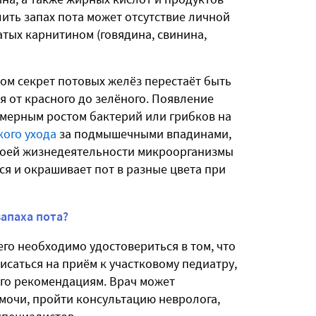
лить запах пота может отсутствие личной
атых карнитином (говядина, свинина,
ром секрет потовых желёз перестаёт быть
 от красного до зелёного. Появление
змерным ростом бактерий или грибков на
кого ухода
за подмышечными впадинами,
своей жизнедеятельности микроорганизмы
я и окрашивает пот в разные цвета при
запаха пота?
го необходимо удостовериться в том, что
исаться на приём к участковому педиатру,
его рекомендациям. Врач может
мочи, пройти консультацию невролога,