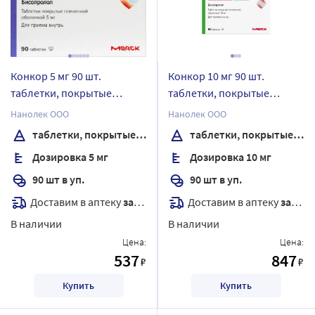
Конкор 5 мг 90 шт.
Конкор 10 мг 90 шт.
таблетки, покрытые
таблетки, покрытые
пленочной оболочкой
пленочной оболочкой
Нанолек ООО
Нанолек ООО
таблетки, покрытые пленочной оболочкой
таблетки, покрытые пленочной оболочкой
Дозировка 5 мг
Дозировка 10 мг
90 шт в уп.
90 шт в уп.
Доставим в аптеку
завтра
Доставим в аптеку
завтра
В наличии
В наличии
Цена:
Цена:
537
847
₽
₽
Купить
Купить