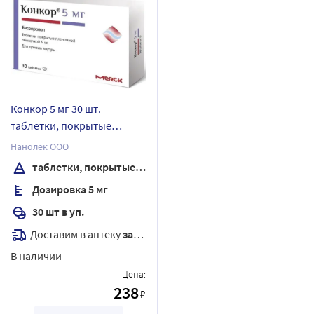
Конкор 5 мг 30 шт.
таблетки, покрытые
пленочной оболочкой
Нанолек ООО
таблетки, покрытые пленочной оболочкой
Дозировка 5 мг
30 шт в уп.
Доставим в аптеку
завтра
В наличии
Цена:
238
₽