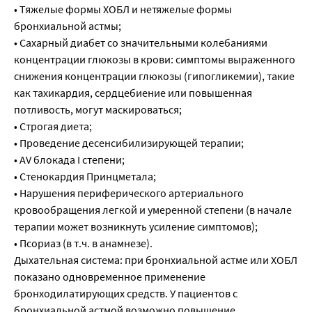
• Тяжелые формы ХОБЛ и нетяжелые формы
бронхиальной астмы;
• Сахарный диабет со значительными колебаниями
концентрации глюкозы в крови: симптомы выраженного
снижения концентрации глюкозы (гипогликемии), такие
как тахикардия, сердцебиение или повышенная
потливость, могут маскироваться;
• Строгая диета;
• Проведение десенсибилизирующей терапии;
• AV блокада I степени;
• Стенокардия Принцметала;
• Нарушения периферического артериального
кровообращения легкой и умеренной степени (в начале
терапии может возникнуть усиление симптомов);
• Псориаз (в т.ч. в анамнезе).
Дыхательная система: при бронхиальной астме или ХОБЛ
показано одновременное применение
бронходилатирующих средств. У пациентов с
бронхиальной астмой возможно повышение