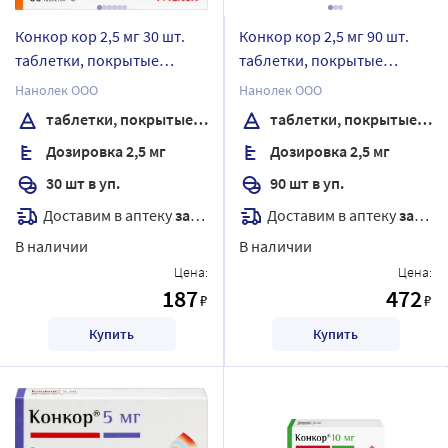
Конкор кор 2,5 мг 30 шт.
Конкор кор 2,5 мг 90 шт.
таблетки, покрытые
таблетки, покрытые
пленочной оболочкой
пленочной оболочкой
Нанолек ООО
Нанолек ООО
таблетки, покрытые пленочной оболочкой
таблетки, покрытые пленочной оболочкой
Дозировка 2,5 мг
Дозировка 2,5 мг
30 шт в уп.
90 шт в уп.
Доставим в аптеку
завтра
Доставим в аптеку
завтра
В наличии
В наличии
Цена:
Цена:
187
472
₽
₽
Купить
Купить