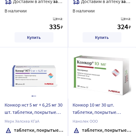
Доставим в аптеку
завтра
Доставим в аптеку
завтра
В наличии
В наличии
Цена:
Цена:
335
324
₽
₽
Купить
Купить
Конкор нст 5 мг + 6,25 мг 30
Конкор 10 мг 30 шт.
шт. таблетки, покрытые
таблетки, покрытые
пленочной оболочкой
пленочной оболочкой
Мерк Хелскеа КГаА
Нанолек ООО
таблетки, покрытые пленочной оболочкой
таблетки, покрытые пленочной оболочкой