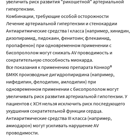
увеличить риск развития "рикошетной" артериальной
гипертензии.
Комбинации, требующие особой осторожности
Лечение артериальной гипертензии и стенокардии
Антиаритмические средства I класса (например, хинидин,
дизопирамид, лидокаин, фенитоин; флекаинид,
пропафенон) при одновременном применении с
бисопрололом могут снижать AV проводимость и
сократительную способность миокарда.
Все показания к применению препарата Конкор®
БМКК производные дигидропиридина (например,
нифедипин, фелодипин, амлодипин) при
одновременном применении с бисопрололом могут
увеличивать риск развития артериальной гипотензии. У
пациентов с ХСН нельзя исключить риск последующего
ухудшения сократительной функции сердца.
Антиаритмические средства III класса (например,
амиодарон) могут усиливать нарушение AV
проводимости.