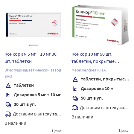
Конкор ам 5 мг + 10 мг 30
Конкор 10 мг 50 шт.
шт. таблетки
таблетки, покрытые
пленочной оболочкой
Эгис Фармацевтический завод
Мерк Хелскеа КГаА
ЗАО
таблетки, покрытые пленочной оболочкой
таблетки
Дозировка 10 мг
Дозировка 5 мг + 10 мг
50 шт в уп.
30 шт в уп.
Доставим в аптеку
завтра
Доставим в аптеку
завтра
В наличии
В наличии
Цена:
Цена: