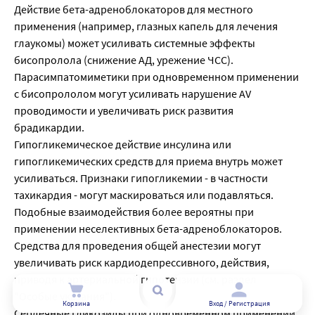
Действие бета-адреноблокаторов для местного
применения (например, глазных капель для лечения
глаукомы) может усиливать системные эффекты
бисопролола (снижение АД, урежение ЧСС).
Парасимпатомиметики при одновременном применении
с бисопрололом могут усиливать нарушение AV
проводимости и увеличивать риск развития
брадикардии.
Гипогликемическое действие инсулина или
гипогликемических средств для приема внутрь может
усиливаться. Признаки гипогликемии - в частности
тахикардия - могут маскироваться или подавляться.
Подобные взаимодействия более вероятны при
Куки необходимы для более удобного посещения сайтов.
применении неселективных бета-адреноблокаторов.
Мы используем куки для вашего комфорта!
Средства для проведения общей анестезии могут
Узнайте больше про использование cookie.
увеличивать риск кардиодепрессивного, действия,
приводя к артериальной гипотензии (см. раздел
Согласен
"Особые указания").
Корзина
Вход / Регистрация
Сердечные гликозиды при одновременном применении