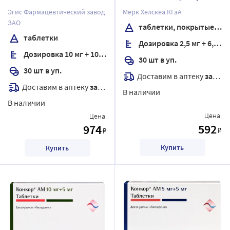
пленочной оболочкой
Эгис Фармацевтический завод
Мерк Хелскеа КГаА
ЗАО
таблетки, покрытые пленочной оболочкой
таблетки
Дозировка 2,5 мг + 6,25 мг
Дозировка 10 мг + 10 мг
30 шт в уп.
30 шт в уп.
Доставим в аптеку
завтра
Доставим в аптеку
завтра
В наличии
В наличии
Цена:
Цена:
592
974
₽
₽
Купить
Купить