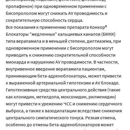
пропафенон) при одновременном применении с
бисопрололом могут снижать AV проводимость и
сократительную способность сердца.
Все показания к применению препарата Конкор®
Блокаторы "медленных" кальциевых каналов (БМКК)
типа верапамила и в меньшей степени, дилтиазема, при
одновременном применении с бисопрололом могут
приводить к снижению сократительной способности
миокарда и нарушению AV проводимости. В частности,
внутривенное введение верапамила пациентам,
принимающим бета-адреноблокаторы, может привести
к выраженной артериальной гипотензии и AV блокаде.
Гипотензивные средства центрального действия (такие
как клонидин, метилдопа, моксонидин, рилменидин)
могут привести к урежению ЧСС и снижению сердечного
выброса, а также к вазодилатации вследствие снижения
центрального симпатического тонуса. Резкая отмена,
особенно до отмены бета-адреноблокаторов может