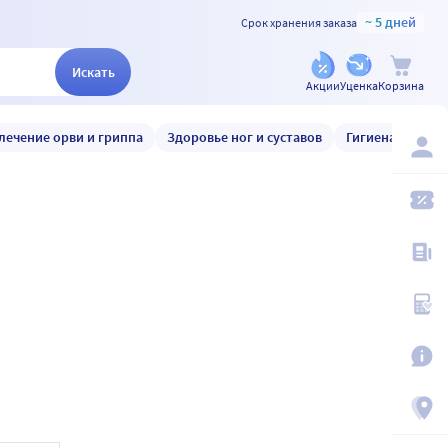
~ 5 дней
Срок хранения заказа
Искать
Акции
Уценка
Корзина
лечение орви и гриппа
Здоровье ног и суставов
Гигиена и уход