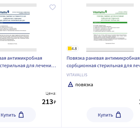
4.8
вая антимикробная
Повязка раневая антимикробная
стерильная для лечения
сорбционная стерильная для ле
аживающих ран vitavallis
гнойных ран vitavallis 10х10 см 1 
VITAVALLIS
повязка
Цена:
213
₽
Купить
Купить