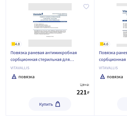
4.8
4.6
Повязка раневая антимикробная
Повязка ране
сорбционная стерильная для
сорбционная 
длительно незаживающих ран
длительно нез
VITAVALLIS
VITAVALLIS
самоклеющаяся vitavallis 14х10 см 1 шт.
10х10 см 1 шт.
повязка
повязка
Цена:
221
₽
Купить