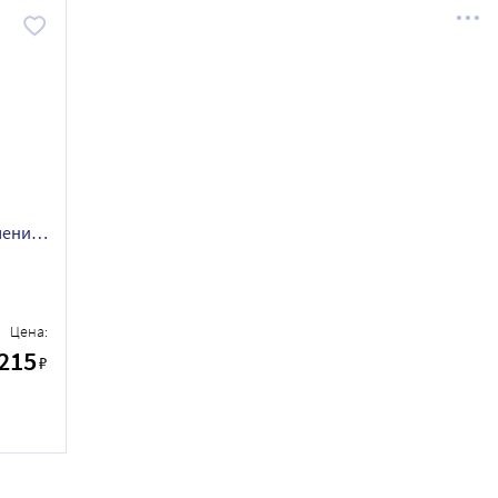
чения
шт.
Цена:
215
₽