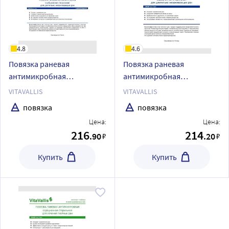
4.8
4.6
Повязка раневая
Повязка раневая
антимикробная
антимикробная
сорбционная стерильная
сорбционная стерильная
VITAVALLIS
VITAVALLIS
для длительно
для лечения длительно
повязка
повязка
незаживающих ран
незаживающих ран
Цена:
Цена:
самоклеющаяся vitavallis
vitavallis 10х10 см 1 шт.
216
214
.90
.20
₽
₽
14х10 см 1 шт.
Купить
Купить