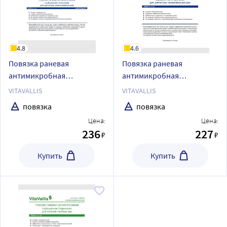
4.8
4.6
Повязка раневая
Повязка раневая
антимикробная
антимикробная
сорбционная стерильная
сорбционная стерильная
VITAVALLIS
VITAVALLIS
для длительно
для лечения длительно
повязка
повязка
незаживающих ран
незаживающих ран
Цена:
Цена:
самоклеющаяся vitavallis
vitavallis 10х10 см 1 шт.
236
227
₽
₽
14х10 см 1 шт.
Купить
Купить