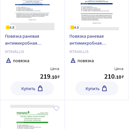
4.8
4.6
Повязка раневая
Повязка раневая
антимикробная
антимикробная
сорбционная стерильная
сорбционная стерильная
VITAVALLIS
VITAVALLIS
для длительно
для лечения длительно
повязка
повязка
незаживающих ран
незаживающих ран
Цена:
Цена:
самоклеющаяся vitavallis
vitavallis 10х10 см 1 шт.
219
210
.10
.10
₽
₽
14х10 см 1 шт.
Купить
Купить