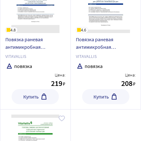
4.8
4.6
Повязка раневая
Повязка раневая
антимикробная
антимикробная
сорбционная стерильная
сорбционная стерильная
VITAVALLIS
VITAVALLIS
для длительно
для лечения длительно
повязка
повязка
незаживающих ран
незаживающих ран
Цена:
Цена:
самоклеющаяся vitavallis
vitavallis 10х10 см 1 шт.
219
208
₽
₽
14х10 см 1 шт.
Купить
Купить