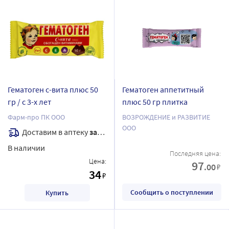
Гематоген с-вита плюс 50
Гематоген аппетитный
гр / с 3-х лет
плюс 50 гр плитка
Фарм-про ПК ООО
ВОЗРОЖДЕНИЕ и РАЗВИТИЕ
ООО
Доставим в аптеку
завтра
В наличии
Последняя цена:
Цена:
97
.00
₽
34
₽
Сообщить о поступлении
Купить