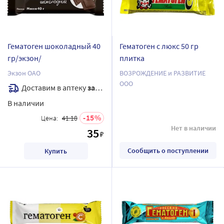
Гематоген шоколадный 40
Гематоген с люкс 50 гр
гр/экзон/
плитка
Экзон ОАО
ВОЗРОЖДЕНИЕ и РАЗВИТИЕ
ООО
Доставим в аптеку
завтра
В наличии
15
Цена:
41.18
Нет в наличии
35
₽
Сообщить о поступлении
Купить