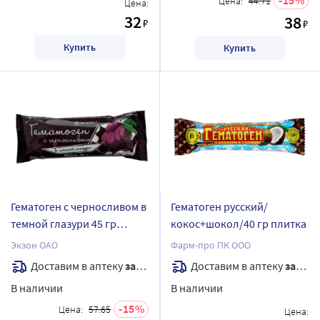
Цена:
44.71
Цена:
32
38
₽
₽
Купить
Купить
Гематоген с черносливом в
Гематоген русский/
темной глазури 45 гр
кокос+шокол/40 гр плитка
плитка/экзон
Экзон ОАО
Фарм-про ПК ООО
Доставим в аптеку
завтра
Доставим в аптеку
завтра
В наличии
В наличии
15
Цена:
57.65
Цена: