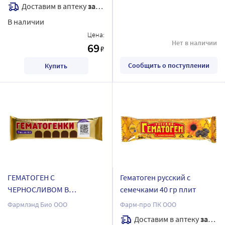
Доставим в аптеку
завтра
В наличии
Цена:
Нет в наличии
69
₽
Сообщить о поступлении
Купить
ГЕМАТОГЕН С
Гематоген русский с
ЧЕРНОСЛИВОМ В
семечками 40 гр плит
ШОКОЛАДНОЙ ГЛАЗУРИ
Фармлэнд Био ООО
Фарм-про ПК ООО
10,0 N5 ПЛИТКА
Доставим в аптеку
завтра