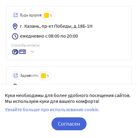
Будь здоров
5
г. Казань, пр-кт Победы, д.18Б-1Н
ежедневно с 08:00 по 20:00
Способы оплаты:
Здравсити
5
г. Казань, ул. Фатыха Амирхана, д.2, пом.95, 96
Куки необходимы для более удобного посещения сайтов.
ежедневно с 08:00 по 21:00
Мы используем куки для вашего комфорта!
Способы оплаты:
Узнайте больше про использование cookie.
Согласен
Корзина
Вход / Регистрация
Саулык
5