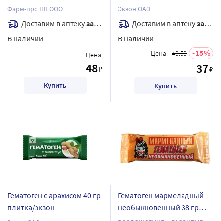
плитка
Фарм-про ПК ООО
Экзон ОАО
Доставим в аптеку
завтра
Доставим в аптеку
завтра
В наличии
В наличии
15
Цена:
43.53
Цена:
48
37
₽
₽
Купить
Купить
Гематоген с арахисом 40 гр
Гематоген мармеладный
плитка/экзон
необыкновенный 38 гр
плитка