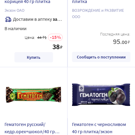
корицей 40 гр плитка
плитка
Экзон ОАО
ВОЗРОЖДЕНИЕ и РАЗВИТИЕ
ООО
Доставим в аптеку
завтра
В наличии
Последняя цена:
15
Цена:
44.71
95
.00
₽
38
₽
Сообщить о поступлении
Купить
Гематоген русский/
Гематоген с черносливом
кедр.орех+шокол/40 гр
40 гр плитка/экзон