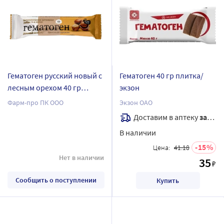
Гематоген русский новый с
Гематоген 40 гр плитка/
лесным орехом 40 гр
экзон
плитка
Фарм-про ПК ООО
Экзон ОАО
Доставим в аптеку
завтра
В наличии
15
Цена:
41.18
Нет в наличии
35
₽
Сообщить о поступлении
Купить