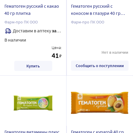
Гематоген русский с какао
Гематоген русский с
40 гр плитка
кокосом в глазури 40 гр
плитка
Фарм-про ПК ООО
Фарм-про ПК ООО
Доставим в аптеку
завтра
В наличии
Цена:
Нет в наличии
41
₽
Сообщить о поступлении
Купить
Гематоген витамины плюс
Гематоген с курагой 40 гр