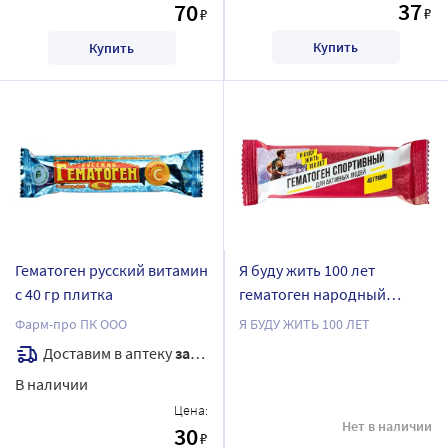
37
70
₽
₽
Купить
Купить
Гематоген русский витамин
Я буду жить 100 лет
с 40 гр плитка
гематоген народный
спортивный 40 гр плитка
Фарм-про ПК ООО
Я БУДУ ЖИТЬ 100 ЛЕТ
Доставим в аптеку
завтра
В наличии
Цена:
Нет в наличии
30
₽