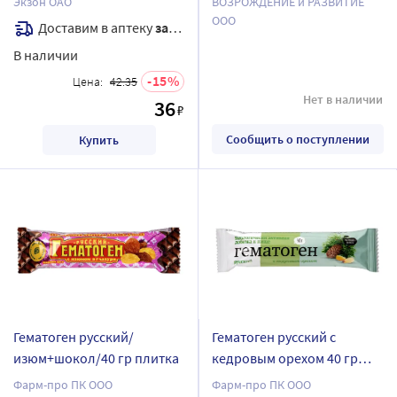
Экзон ОАО
ВОЗРОЖДЕНИЕ и РАЗВИТИЕ
ООО
Доставим в аптеку
завтра
В наличии
15
Цена:
42.35
Нет в наличии
36
₽
Сообщить о поступлении
Купить
Гематоген русский/
Гематоген русский с
изюм+шокол/40 гр плитка
кедровым орехом 40 гр
плитка
Фарм-про ПК ООО
Фарм-про ПК ООО