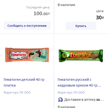
В наличии
Последняя цена:
Цена:
100
.00
₽
30
₽
Сообщить о поступлении
Купить
Гематоген детский 40 гр
Гематоген русский с
плитка
кедровым орехом 40 гр
плит
Фарм-про ПК ООО
Фарм-про ПК ООО
Доставим в аптеку
завтра
В наличии