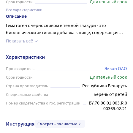
Длительный срок
Срок годности
Все характеристики
Описание
Гематоген с черносливом в темной глазури - это
биологически активная добавка к пище, содержащая
основное действующее вещество - альбумин черный
Показать всё
пищевой. Входящий в состав продукта альбумин,
полученный из очищенной и высушенной бычьей крови
Характеристики
обладает прекрасной биодоступностью, именно он
помогает восполнить потребность в железе. Чернослив
Экзон ОАО
Производитель
придает продукту не только приятный вкус, но и
Длительный срок
Срок годности
включает множество полезных микроэлементов.
Республика Беларусь
Страна производитель
Шоколадная глазурь превращает гематоген в лакомство.
Беречь от детей
Специальные свойства
Удобная форма выпуска - плитка 45,0 грамм подходит
BY.70.06.01.003.R.0
Номер свидетельства о гос. регистрации
для перекуса во время учебы или работы.
00369.02.21
Инструкция
Смотреть полностью