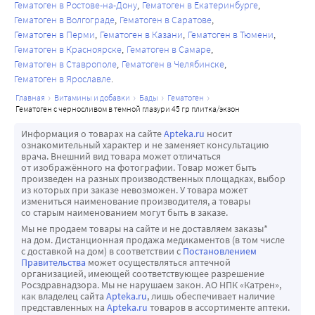
Гематоген в Ростове-на-Дону
Гематоген в Екатеринбурге
Гематоген в Волгограде
Гематоген в Саратове
Гематоген в Перми
Гематоген в Казани
Гематоген в Тюмени
Гематоген в Красноярске
Гематоген в Самаре
Гематоген в Ставрополе
Гематоген в Челябинске
Гематоген в Ярославле
главная
витамины и добавки
бады
гематоген
гематоген с черносливом в темной глазури 45 гр плитка/экзон
Информация о товарах на сайте
Apteka.ru
носит
ознакомительный характер и не заменяет консультацию
врача. Внешний вид товара может отличаться
от изображённого на фотографии. Товар может быть
произведен на разных производственных площадках, выбор
из которых при заказе невозможен. У товара может
измениться наименование производителя, а товары
со старым наименованием могут быть в заказе.
Мы не продаем товары на сайте и не доставляем заказы*
на дом. Дистанционная продажа медикаментов (в том числе
с доставкой на дом) в соответствии с
Постановлением
Правительства
может осуществляться аптечной
организацией, имеющей соответствующее разрешение
Росздравнадзора. Мы не нарушаем закон. АО НПК «Катрен»,
как владелец сайта
Apteka.ru
, лишь обеспечивает наличие
представленных на
Apteka.ru
товаров в ассортименте аптеки.