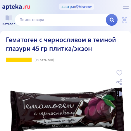
завтра
в
Москве
Каталог
Гематоген с черносливом в темной
глазури 45 гр плитка/экзон
(
19
отзывов)