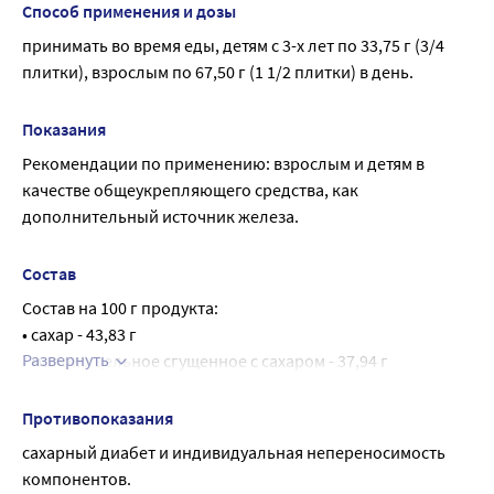
Способ применения и дозы
принимать во время еды, детям с 3-х лет по 33,75 г (3/4 
плитки), взрослым по 67,50 г (1 1/2 плитки) в день.
Показания
Рекомендации по применению: взрослым и детям в 
качестве общеукрепляющего средства, как 
дополнительный источник железа.
Состав
Состав на 100 г продукта:
• сахар - 43,83 г
Развернуть
• молоко цельное сгущенное с сахаром - 37,94 г
• патока крахмальная карамельная - 17,89 г
• кондитерская глазурь на заменителе какао масла 
Противопоказания
«Волна» (сахар, заменитель какао-масла - лауринового 
сахарный диабет и индивидуальная непереносимость 
типа (CBS) (рафинированное пальмоядровое масло, 
компонентов.
эмульгаторы (сорбитан тристеарат, соевый лецитин)), 