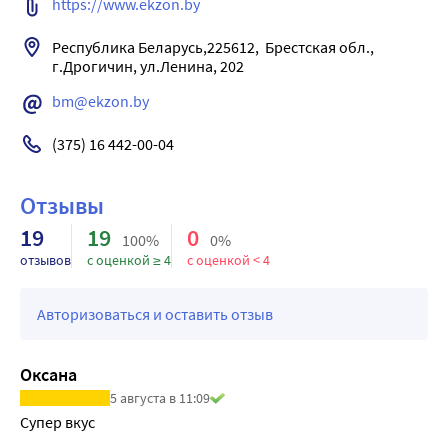
https://www.ekzon.by
лет - 13 %, для девочек от 11 до 14 лет - 10 %,
для юношей от 14 до 18 лет - 10,0 %, для девушек от 14 до 
Республика Беларусь,225612,  Брестская обл., 
18 лет - 8,3 %.
Процент от рекомендуемого уровня суточного 
потребления (РУСП) для взрослых - 21 %.
bm@ekzon.by
(375) 16 442-00-04
Отзывы
19
19
0
100%
0%
отзывов
с оценкой ≥ 4
с оценкой < 4
Авторизоваться и оставить отзыв
Оксана
5 августа в 11:09
Супер вкус