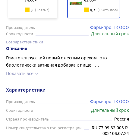
74
.00
63
.00
3
4.7
(
1
отзыв)
(
18
отзывов)
Фарм-про ПК ООО
Производитель
Длительный срок
Срок годности
Все характеристики
Описание
Гематоген русский новый с лесным орехом - это
биологически активная добавка к пище −
дополнительный источник железа. Гематоген содержит
Показать всё
альбумин черный пищевой. Входящий в состав продукта
альбумин, полученный из очищенной и высушенной
Характеристики
бычьей крови обладает прекрасной биодоступностью,
именно он помогает восполнить потребность в железе. В
Фарм-про ПК ООО
Производитель
классический гематоген добавлены ядра лесных
Длительный срок
Срок годности
орешков. Сахар и молоко цельное сгущенное с сахаром
Россия
Страна производитель
превращают гематоген в лакомство. Удобная форма
RU.77.99.32.003.R.
Номер свидетельства о гос. регистрации
выпуска - плитка 40,0 грамм подходит для перекуса во
002106.07.24