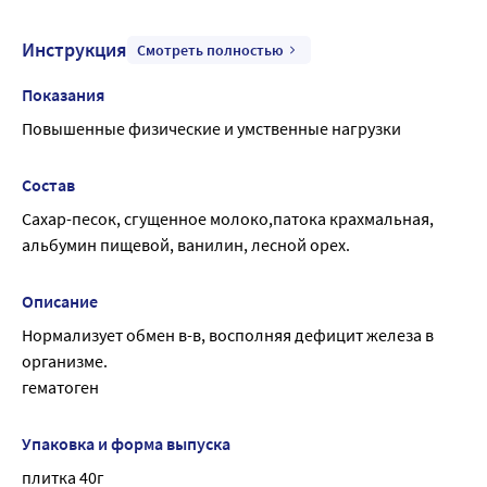
время учебы или работы. Противопоказаниями
являются: индивидуальная непереносимость
Инструкция
Смотреть полностью
компонентов продукта, беременность и кормление
грудью, сахарный диабет, избыточная масса тела. Перед
Показания
применением рекомендуется проконсультироваться с
Повышенные физические и умственные нагрузки
врачом.
Состав
Сахар-песок, сгущенное молоко,патока крахмальная, 
альбумин пищевой, ванилин, лесной орех.
Описание
Нормализует обмен в-в, восполняя дефицит железа в 
организме.
гематоген
Упаковка и форма выпуска
плитка 40г