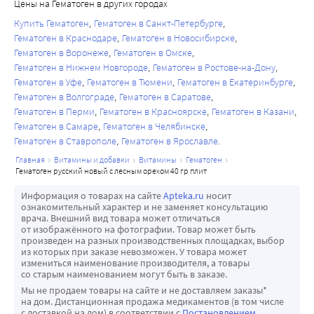
Цены на Гематоген в других городах
Купить Гематоген
Гематоген в Санкт-Петербурге
Гематоген в Краснодаре
Гематоген в Новосибирске
Гематоген в Воронеже
Гематоген в Омске
Гематоген в Нижнем Новгороде
Гематоген в Ростове-на-Дону
Гематоген в Уфе
Гематоген в Тюмени
Гематоген в Екатеринбурге
Гематоген в Волгограде
Гематоген в Саратове
Гематоген в Перми
Гематоген в Красноярске
Гематоген в Казани
Гематоген в Самаре
Гематоген в Челябинске
Гематоген в Ставрополе
Гематоген в Ярославле
главная
витамины и добавки
витамины
гематоген
гематоген русский новый с лесным орехом 40 гр плит
Информация о товарах на сайте
Apteka.ru
носит
ознакомительный характер и не заменяет консультацию
врача. Внешний вид товара может отличаться
от изображённого на фотографии. Товар может быть
произведен на разных производственных площадках, выбор
из которых при заказе невозможен. У товара может
измениться наименование производителя, а товары
со старым наименованием могут быть в заказе.
Мы не продаем товары на сайте и не доставляем заказы*
на дом. Дистанционная продажа медикаментов (в том числе
с доставкой на дом) в соответствии с
Постановлением