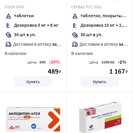
покрытые пленочной
ОЗОН ООО
СЕРВЬЕ РУС ООО
оболочкой
таблетки
таблетки, покрытые пленочной оболочкой
Дозировка 5 мг + 8 мг
Дозировка 10 мг + 2,5 мг +10 мг
30 шт в уп.
30 шт в уп.
Доставим в аптеку
завтра
Доставим в аптеку
завтра
В наличии
В наличии
29
2
Цена:
698
Цена:
1190.82
489
1 167
₽
₽
Купить
Купить