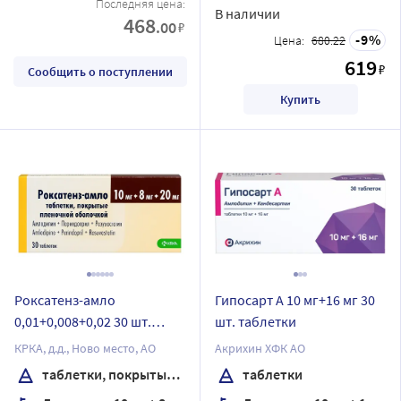
Последняя цена:
В наличии
468
.00
₽
9
Цена:
680.22
619
₽
Сообщить о поступлении
Купить
Роксатенз-амло
Гипосарт А 10 мг+16 мг 30
0,01+0,008+0,02 30 шт.
шт. таблетки
таблетки, покрытые
КРКА, д.д., Ново место, АО
Акрихин ХФК АО
пленочной оболочкой
таблетки, покрытые пленочной оболочкой
таблетки