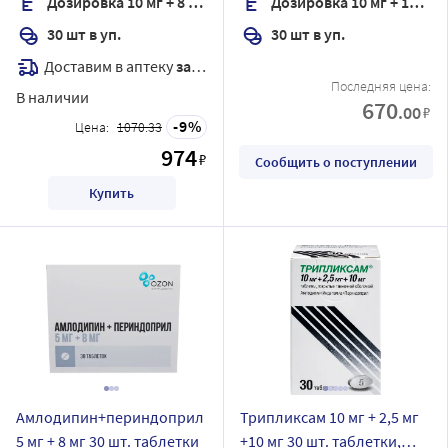
Дозировка 10 мг + 8 мг + 20 мг
Дозировка 10 мг + 16 мг
30 шт в уп.
30 шт в уп.
Доставим в аптеку
завтра
Последняя цена:
В наличии
670
.00
₽
9
Цена:
1070.33
974
₽
Сообщить о поступлении
Купить
Амлодипин+периндоприл
Трипликсам 10 мг + 2,5 мг
5 мг + 8 мг 30 шт. таблетки
+10 мг 30 шт. таблетки,