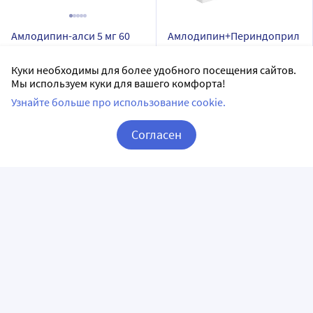
Амлодипин-алси 5 мг 60
Амлодипин+Периндоприл
шт. таблетки
Канон 10 мг+5 мг 30 шт.
таблетки
Куки необходимы для более удобного посещения сайтов.
Алси Фарма АО
Канонфарма продакшн ЗАО
Мы используем куки для вашего комфорта!
таблетки
таблетки
Узнайте больше про использование cookie.
Дозировка 5 мг
Дозировка 10 мг + 5 мг
Согласен
60 шт в уп.
30 шт в уп.
Корзина
Вход / Регистрация
Доставим в аптеку
завтра
Нет в наличии
В наличии
4
Сообщить о поступлении
Цена:
128.13
123
₽
Купить