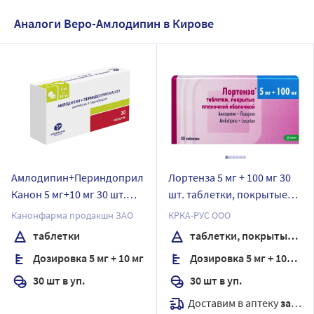
Аналоги Веро-Амлодипин в Кирове
Амлодипин+Периндоприл
Лортенза 5 мг + 100 мг 30
Канон 5 мг+10 мг 30 шт.
шт. таблетки, покрытые
таблетки
пленочной оболочкой
Канонфарма продакшн ЗАО
КРКА-РУС ООО
таблетки
таблетки, покрытые пленочной оболочкой
Дозировка 5 мг + 10 мг
Дозировка 5 мг + 100 мг
30 шт в уп.
30 шт в уп.
Доставим в аптеку
завтра