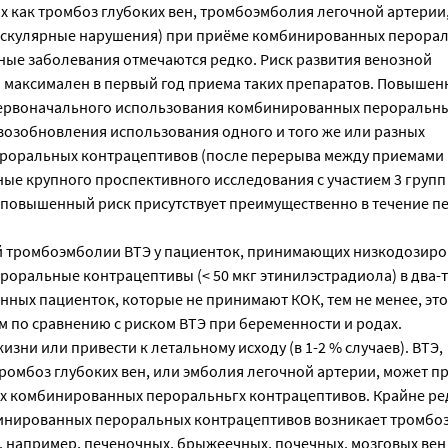
х как тромбоз глубоких вен, тромбоэмболия легочной артерии
аскулярные нарушения) при приёме комбинированных перора
ные заболевания отмечаются редко. Риск развития венозной
 максимален в первый год приема таких препаратов. Повышен
первоначального использования комбинированных пероральн
возобновления использования одного и того же или разных
оральных контрацептивов (после перерыва между приемами п
ные крупного проспективного исследования с участием 3 груп
т повышенный риск присутствует преимущественно в течение п
й тромбоэмболии ВТЭ у пациенток, принимающих низкодозир
оральные контрацептивы (< 50 мкг этинилэстрадиола) в два-т
нных пациенток, которые не принимают КОК, тем не менее, это
м по сравнению с риском ВТЭ при беременности и родах.
изни или привести к летальному исходу (в 1-2 % случаев). ВТЭ,
ромбоз глубоких вен, или эмболия легочной артерии, может п
 комбинированных пероральньгх контрацептивов. Крайне ре
нированных пероральных контрацептивов возникает тромбоз
, например, печеночных, брыжеечных, почечных, мозговых вен