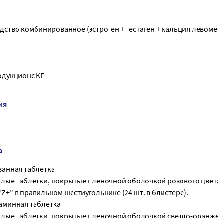
дство комбинированное (эстроген + гестаген + кальция левом
одукционс КГ
ия
а
анная таблетка
лые таблетки, покрытые пленочной оболочкой розового цвета
"Z+" в правильном шестиугольнике (24 шт. в блистере).
аминная таблетка
лые таблетки, покрытые пленочной оболочкой светло-оранже