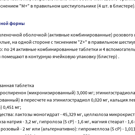
иснением "M+" в правильном шестиугольнике (4 шт. в блистере)
нной формы
пленочной оболочкой (активные комбинированные) розового 
лые, на одной стороне с тиснением "Z+" в правильном шестиу
ор: по 24 активные комбинированные таблетки и 4 вспомогател
 помещают в контурную ячейковую упаковку (блистер) .
анная таблетка
дроспиренон (микронизированный) 3,000 мг; этинилэстрадиола
ованный) в пересчете на этинилэстрадиол 0,020 мг, кальция л
 0,451 мг;
ства: лактозы моногидрат - 45,329 мг, целлюлоза микрокрист
а натрия - 3,2 мг, гипролоза (5 cP) - 1,6 мг, магния стеарат - 1,6 
розовый - 2 мг или (альтернативно): гипромеллоза (5 cP) - 1,011