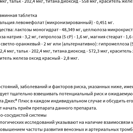
 мкг, тальк - 202,4 мкг, титана диоксид - 558 мкг, краситель жел
аминная таблетка
альция левомефолат (микронизированный) - 0,451 мг.
ства: лактозы моногидрат - 48,349 мг, целлюлоза микрокрист
а натрия - 3,2 мг, гипролоза (5 cP) - 1,6 мг, магния стеарат - 1,6 
светло-оранжевый - 2 мг или (альтернативно): гипромеллоза (5 
2,4 мкг, тальк - 202,4 мкг, титана диоксид - 572,3 мкг, красител
ситель железа оксид красный - 2,8 мкг.
остояний, заболеваний и факторов риска, указанных ниже, име
едует тщательно взвешивать потенциальный риск и ожидаемую
а Джес® Плюс в каждом индивидуальном случае и обсудить ег
ит начать приём препарата данного препарата.
о-сосудистой системы
логических исследований указывают на наличие взаимосвязи 
овышением частоты развития венозных и артериальных тромб