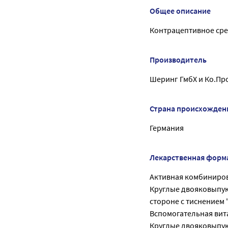
Общее описание
Контрацептивное сре
Производитель
Шеринг ГмбХ и Ко.Пр
Страна происхожден
Германия
Лекарственная форм
Активная комбиниров
Круглые двояковыпук
стороне с тиснением 
Вспомогательная вит
Круглые двояковыпук