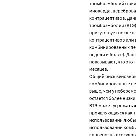
тромбоэмболий (таки
миокарда, церебров
контрацептивов. Дан
тромбоэмболии (ВТЭ)
присутствует после 
контрацептивов или 
комбинированных пер
недели и более). Дан
показывают, что это
месяцев.
Общий риск венозно
комбинированные пер
выше, чем у небереме
остается более низки
ВТЭ может угрожать ж
проявляющаяся как т
использовании любых
использовании комби
кровеносных сосудов