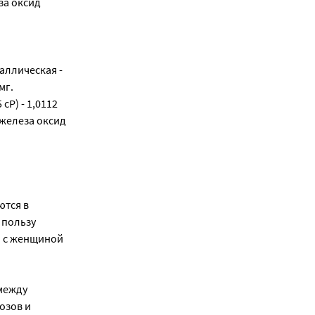
еза оксид
аллическая -
мг.
cP) - 1,0112
ь железа оксид
ются в
 пользу
о с женщиной
между
озов и