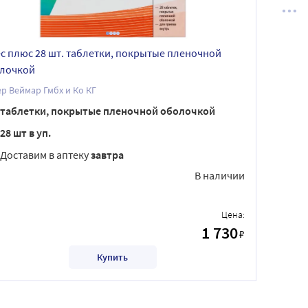
с плюс 28 шт. таблетки, покрытые пленочной
лочкой
р Веймар Гмбх и Ко КГ
таблетки, покрытые пленочной оболочкой
28 шт в уп.
Доставим в аптеку
завтра
В наличии
Цена:
1 730
₽
Купить