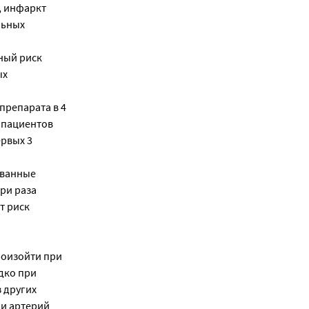
, инфаркт
льных
ный риск
ых
репарата в 4
п пациентов
ервых 3
ованные
ри раза
т риск
роизойти при
дко при
 других
 и артерий