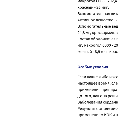
макрогол 6000 - 202,4
красный - 26 мкг.
Вспомогательная вит
Активное вещество: к
Вспомогательные веще
24,8 мг, кроскармеллоз
Состав оболочки: лак 
мг, макрогол 6000 - 20
желтый - 8,9 мкг, кра
Особые условия
Если какие-либо из с
настоящее время, сл
применения препарат
до того, как она реш
Заболевания сердечн
Результаты эпидемио
применением КОК и п