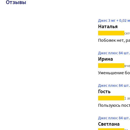
Отзывы
Джес 3 мг + 0,02
Наталья
сег
Побояек нет, р
Джес плюс 84 шт
Ирина
вче
Уменьшение бо
Джес плюс 84 шт
Гость
1 а
Пользуюсь пос
Джес плюс 84 шт
Светлана