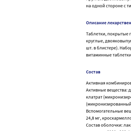
на одной стороне с т
Описание лекарстве
Таблетки, покрытые 
круглые, двояковыпук
шт. в блистере). Наб
витаминные таблетки
Состав
Активная комбиниров
Активные вещества: 
клатрат (микронизир
(микронизированный)
Вспомогательные веще
24,8 мг, кроскармеллоз
Состав оболочки: лак 