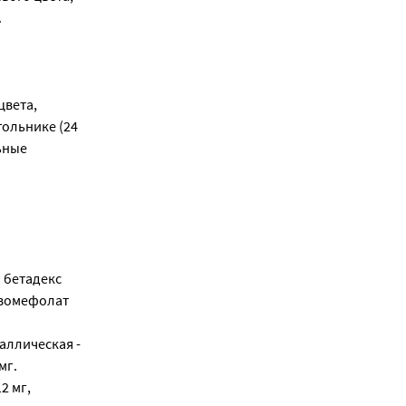
.
цвета,
гольнике (24
ьные
 бетадекс
евомефолат
аллическая -
мг.
2 мг,