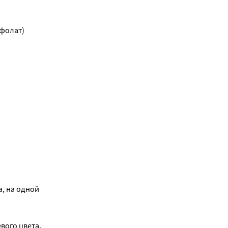
ефолат)
, на одной
вого цвета,