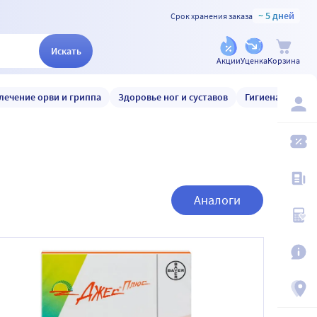
~ 5 дней
Срок хранения заказа
Искать
Акции
Уценка
Корзина
лечение орви и гриппа
Здоровье ног и суставов
Гигиена и уход
Аналоги