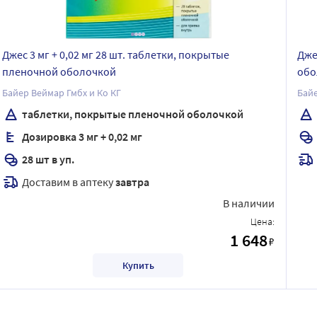
Джес 3 мг + 0,02 мг 28 шт. таблетки, покрытые
Дже
пленочной оболочкой
обо
Байер Веймар Гмбх и Ко КГ
Байе
таблетки, покрытые пленочной оболочкой
Дозировка 3 мг + 0,02 мг
28 шт в уп.
Доставим в аптеку
завтра
В наличии
Цена:
1 648
₽
Купить