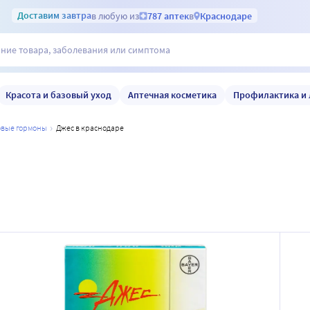
Доставим
завтра
в любую из
787 аптек
в
Краснодаре
Красота и базовый уход
Аптечная косметика
Профилактика и 
ловые гормоны
джес в краснодаре