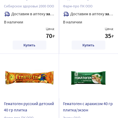
гр плитка
Сибирское здоровье 2000 ООО
Фарм-про ПК ООО
Доставим в аптеку
завтра
Доставим в аптеку
завтра
В наличии
В наличии
Цена:
Цена:
70
35
₽
₽
Купить
Купить
Гематоген русский детский
Гематоген с арахисом 40 гр
40 гр плитка
плитка/экзон
Фарм-про ПК ООО
Экзон ОАО