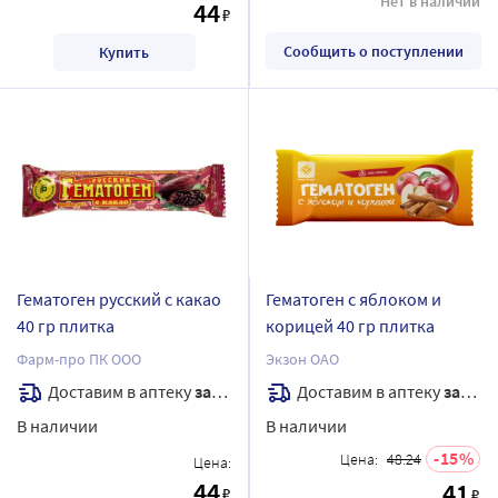
Нет в наличии
44
₽
Сообщить о поступлении
Купить
Гематоген русский с какао
Гематоген с яблоком и
40 гр плитка
корицей 40 гр плитка
Фарм-про ПК ООО
Экзон ОАО
Доставим в аптеку
завтра
Доставим в аптеку
завтра
В наличии
В наличии
15
Цена:
48.24
Цена:
44
41
₽
₽