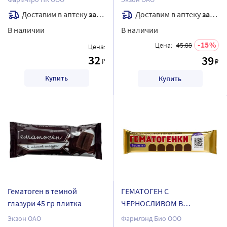
Доставим в аптеку
завтра
Доставим в аптеку
завтра
В наличии
В наличии
15
Цена:
45.88
Цена:
32
39
₽
₽
Купить
Купить
Гематоген в темной
ГЕМАТОГЕН С
глазури 45 гр плитка
ЧЕРНОСЛИВОМ В
ШОКОЛАДНОЙ ГЛАЗУРИ
Экзон ОАО
Фармлэнд Био ООО