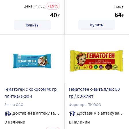
15
Цена:
47.06
Цена:
64
40
₽
₽
Купить
Купить
Гематоген с кокосом 40 гр
Гематоген с-вита плюс 50
плитка/экзон
гр / с 3-х лет
Экзон ОАО
Фарм-про ПК ООО
Доставим в аптеку
завтра
Доставим в аптеку
завтра
В наличии
В наличии