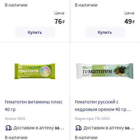
В наличии
В наличии
Цена:
Цена:
76
49
₽
₽
Купить
Купить
Гематоген витамины плюс
Гематоген русский с
40 гр
кедровым орехом 40 гр
плитка
Экзон ОАО
Фарм-про ПК ООО
Доставим в аптеку
завтра
Доставим в аптеку
завтра
В наличии
В наличии