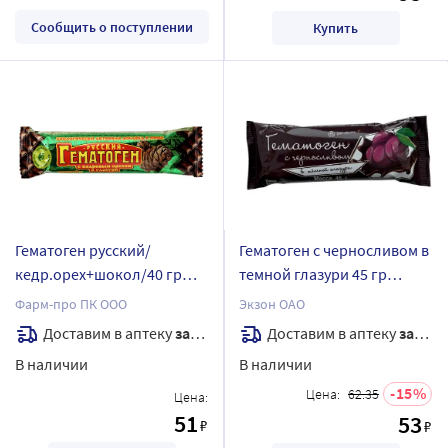
Сообщить о поступлении
Купить
Гематоген русский/
Гематоген с черносливом в
кедр.орех+шокол/40 гр
темной глазури 45 гр
плитка
плитка/экзон
Фарм-про ПК ООО
Экзон ОАО
Доставим в аптеку
завтра
Доставим в аптеку
завтра
В наличии
В наличии
15
Цена:
62.35
Цена:
51
53
₽
₽