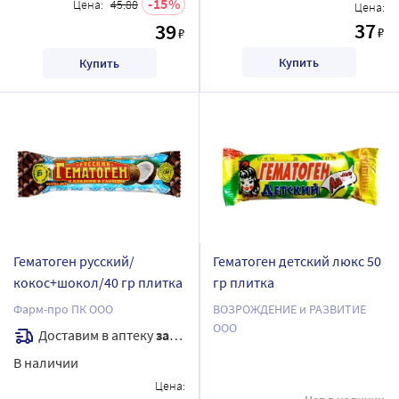
15
Цена:
45.88
Цена:
37
39
₽
₽
Купить
Купить
Гематоген русский/
Гематоген детский люкс 50
кокос+шокол/40 гр плитка
гр плитка
Фарм-про ПК ООО
ВОЗРОЖДЕНИЕ и РАЗВИТИЕ
ООО
Доставим в аптеку
завтра
В наличии
Цена: