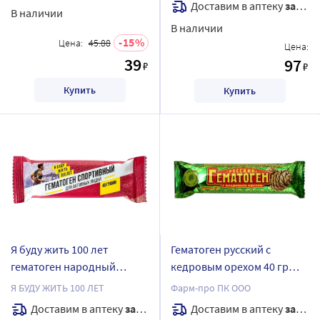
Доставим в аптеку
завтра
В наличии
В наличии
15
Цена:
45.88
Цена:
39
97
₽
₽
Купить
Купить
Я буду жить 100 лет
Гематоген русский с
гематоген народный
кедровым орехом 40 гр
спортивный 40 гр плитка
плит
Я БУДУ ЖИТЬ 100 ЛЕТ
Фарм-про ПК ООО
Доставим в аптеку
завтра
Доставим в аптеку
завтра