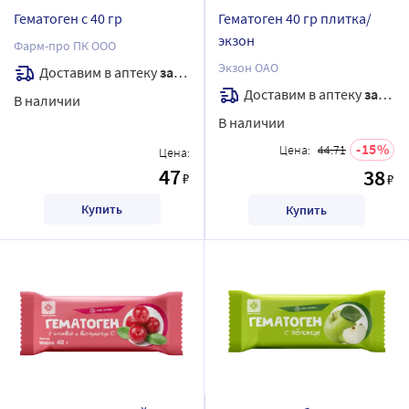
Гематоген с 40 гр
Гематоген 40 гр плитка/
экзон
Фарм-про ПК ООО
Экзон ОАО
Доставим в аптеку
завтра
Доставим в аптеку
завтра
В наличии
В наличии
15
Цена:
44.71
Цена:
47
38
₽
₽
Купить
Купить