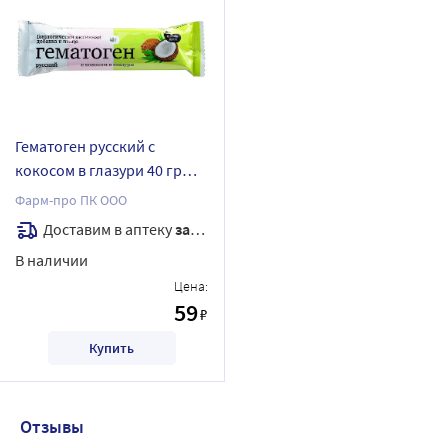
Гематоген русский с
кокосом в глазури 40 гр
плитка
Фарм-про ПК ООО
Доставим в аптеку
завтра
В наличии
Цена:
59
₽
Купить
Отзывы