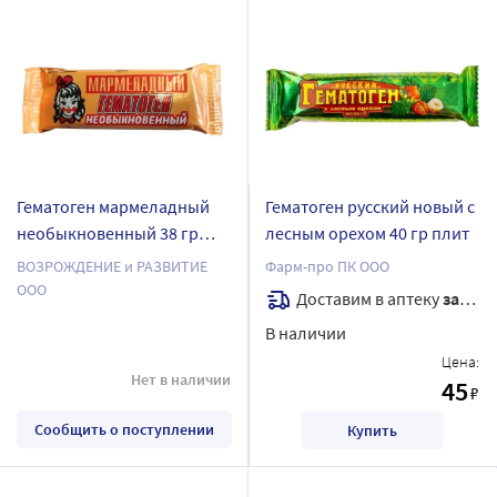
Гематоген мармеладный
Гематоген русский новый с
необыкновенный 38 гр
лесным орехом 40 гр плит
плитка
ВОЗРОЖДЕНИЕ и РАЗВИТИЕ
Фарм-про ПК ООО
ООО
Доставим в аптеку
завтра
В наличии
Цена:
Нет в наличии
45
₽
Сообщить о поступлении
Купить