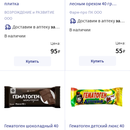
плитка
лесным орехом 40 гр
плитка
ВОЗРОЖДЕНИЕ и РАЗВИТИЕ
Фарм-про ПК ООО
ООО
Доставим в аптеку
завтра
Доставим в аптеку
завтра
В наличии
В наличии
Цена:
Цена:
55
95
₽
₽
Купить
Купить
Гематоген шоколадный 40
Гематоген детский люкс 40