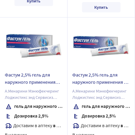
Купить
Купить
Фастум 2,5% гель для
Фастум 2,5% гель для
наружного применения
наружного применения 50
100 гр
гр
А.Менарини Мэнюфекчеринг
А.Менарини Мэнюфекчеринг
Лоджистикс энд Сервисиз
Лоджистикс энд Сервисиз
С.р.Л.
С.р.Л.
гель для наружного применения
гель для наружного применения
Дозировка 2,5%
Дозировка 2,5%
Доставим в аптеку
в течение 7 дней
Доставим в аптеку
в течение 7 дней
В наличии
В наличии