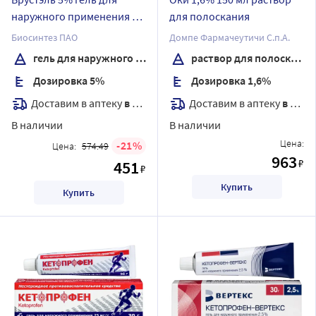
наружного применения 50
для полоскания
гр
Биосинтез ПАО
Домпе Фармачеутичи С.п.А.
гель для наружного применения
раствор для полоскания
Дозировка 5%
Дозировка 1,6%
Доставим в аптеку
в течение 7 дней
Доставим в аптеку
в течение 7 дней
В наличии
В наличии
Цена:
21
Цена:
574.49
963
₽
451
₽
Купить
Купить