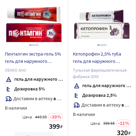
Пенталгин экстра-гель 5%
Кетопрофен 2,5% туба
гель для наружного
гель для наружного
применения 50 гр
применения 30 гр
ЛЕККО ЗАО
Тульская фармацевтическая
фабрика ООО
гель для наружного применения
гель для наружного применения
Дозировка 5%
Дозировка 2,5%
Доставим в аптеку
в течение 7 дней
Доставим в аптеку
в течение 7 дней
В наличии
В наличии
10
Цена:
443.33
11
Цена:
359.55
399
₽
320
₽