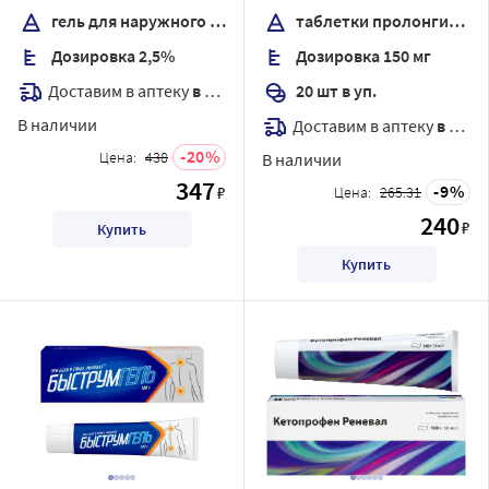
действия
гель для наружного применения
таблетки пролонгированного действия
Дозировка 2,5%
Дозировка 150 мг
Доставим в аптеку
в течение 7 дней
20 шт в уп.
В наличии
Доставим в аптеку
в течение 7 дней
20
Цена:
438
В наличии
347
9
₽
Цена:
265.31
240
₽
Купить
Купить