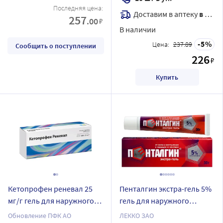
Последняя цена:
Доставим в аптеку
в течение 7 дней
257
.00
₽
В наличии
5
Цена:
237.89
Сообщить о поступлении
226
₽
Купить
Кетопрофен реневал 25
Пенталгин экстра-гель 5%
мг/г гель для наружного
гель для наружного
применения 100 гр
применения 30 гр
Обновление ПФК АО
ЛЕККО ЗАО