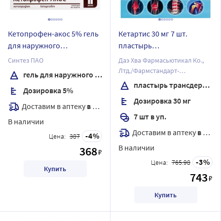
Кетопрофен-акос 5% гель
Кетартис 30 мг 7 шт.
для наружного
пластырь
применения 50 гр
трансдермальный
Синтез ПАО
Даэ Хва Фармасьютикал Ко.,
Лтд./Фармстандарт-
гель для наружного применения
Лексредства ОАО
пластырь трансдермальный
Дозировка 5%
Дозировка 30 мг
Доставим в аптеку
в течение 7 дней
7 шт в уп.
В наличии
Доставим в аптеку
в течение 7 дней
4
Цена:
387
В наличии
368
₽
3
Цена:
765.98
Купить
743
₽
Купить