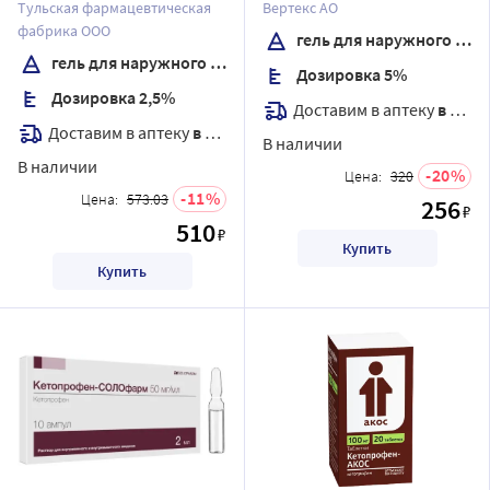
применения 100 гр
применения 30 гр
Тульская фармацевтическая
Вертекс АО
фабрика ООО
гель для наружного применения
гель для наружного применения
Дозировка 5%
Дозировка 2,5%
Доставим в аптеку
в течение 7 дней
Доставим в аптеку
в течение 7 дней
В наличии
В наличии
20
Цена:
320
11
Цена:
573.03
256
₽
510
₽
Купить
Купить