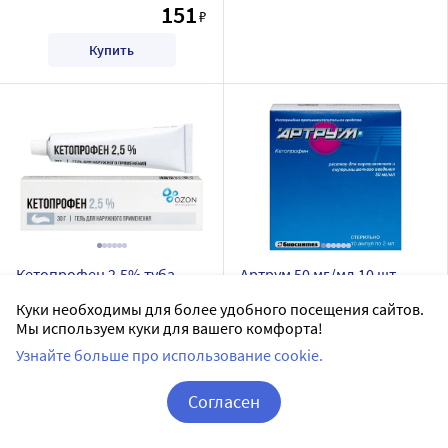
151
₽
Купить
Кетопрофен 2,5% туба
Артрум 50 мг/мл 10 шт.
гель 30 гр
ампулы раствор для
Куки необходимы для более удобного посещения сайтов.
внутривенного и
Мы используем куки для вашего комфорта!
ОЗОН ООО
Биосинтез ПАО
внутримышечного
Узнайте больше про использование cookie.
гель для наружного применения
раствор для внутривенного и внутримышечного введения
введения 2 мл
Дозировка 2,5%
Дозировка 50 мг/мл
Согласен
10 шт в уп.
Корзина
Вход / Регистрация
Последняя цена: