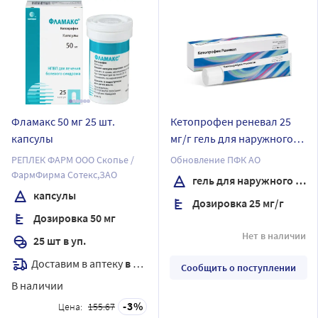
Фламакс 50 мг 25 шт.
Кетопрофен реневал 25
капсулы
мг/г гель для наружного
применения 50 гр
РЕПЛЕК ФАРМ ООО Скопье /
Обновление ПФК АО
ФармФирма Сотекс,ЗАО
гель для наружного применения
капсулы
Дозировка 25 мг/г
Дозировка 50 мг
Нет в наличии
25 шт в уп.
Доставим в аптеку
в течение 7 дней
Сообщить о поступлении
В наличии
3
Цена:
155.67