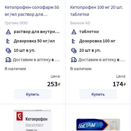
Кетопрофен-солофарм 50
Кетопрофен 100 мг 20 шт.
мг/мл раствор для
таблетки
внутривенного и
Гротекс ООО
Биоком АО
внутримышечного
раствор для внутривенного и внутримышечного введения
таблетки
введения 2 мл ампулы 10
Дозировка 50 мг/мл
Дозировка 100 мг
шт.
10 шт в уп.
20 шт в уп.
Доставим в аптеку
в течение 7 дней
Доставим в аптеку
в течение 7 дней
В наличии
В наличии
Цена:
Цена:
253
174
₽
₽
Купить
Купить