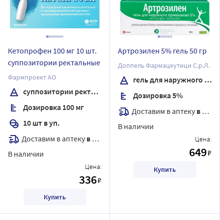
Кетопрофен 100 мг 10 шт.
Артрозилен 5% гель 50 гр
суппозитории ректальные
Доппель Фармацеутици С.р.Л.
Фармпроект АО
гель для наружного применения
суппозитории ректальные
Дозировка 5%
Дозировка 100 мг
Доставим в аптеку
в течение 7 дней
10 шт в уп.
В наличии
Доставим в аптеку
в течение 7 дней
Цена:
649
₽
В наличии
Цена:
Купить
336
₽
Купить