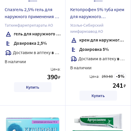
Спазгель 2,5% гель для
Кетопрофен 5% туба крем
наружного применения 50
для наружного
гр
применения 30 гр
Татхимфармпрепараты АО
Усолье-Сибирский
химфармзавод АО
гель для наружного применения
крем для наружного применения
Дозировка 2,5%
Дозировка 5%
Доставим в аптеку
в течение 7 дней
Доставим в аптеку
в течение 7 дней
В наличии
В наличии
Цена:
390
5
Цена:
253.68
₽
241
₽
Купить
Купить