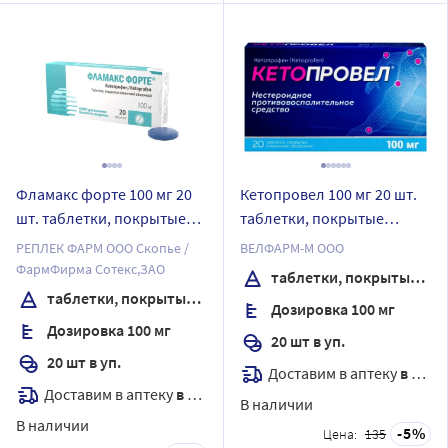
Фламакс форте 100 мг 20
Кетопровел 100 мг 20 шт.
шт. таблетки, покрытые
таблетки, покрытые
пленочной оболочкой
пленочной оболочкой
РЕПЛЕК ФАРМ ООО Скопье /
ВЕЛФАРМ-М ООО
ФармФирма Сотекс,ЗАО
таблетки, покрытые пленочной оболочкой
таблетки, покрытые пленочной оболочкой
Дозировка 100 мг
Дозировка 100 мг
20 шт в уп.
20 шт в уп.
Доставим в аптеку
в течение 7 дней
Доставим в аптеку
в течение 7 дней
В наличии
В наличии
5
Цена:
135