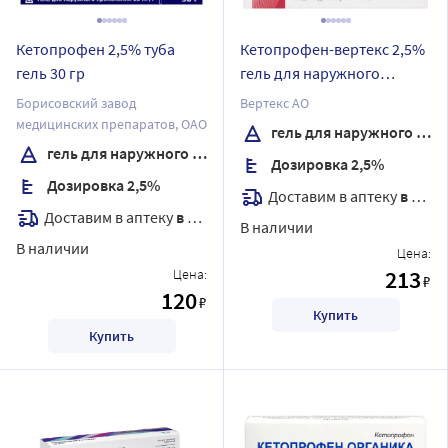
Кетопрофен 2,5% туба
Кетопрофен-вертекс 2,5%
гель 30 гр
гель для наружного
применения 30 гр
Борисовский завод
Вертекс АО
медицинских препаратов, ОАО
гель для наружного применения
гель для наружного применения
Дозировка 2,5%
Дозировка 2,5%
Доставим в аптеку
в течение 7 дней
Доставим в аптеку
в течение 7 дней
В наличии
В наличии
Цена:
213
Цена:
₽
120
₽
Купить
Купить