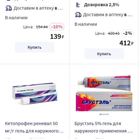
Дозировка 2,5%
Доставим в аптеку
в течение 7 дней
Доставим в аптеку
в течение 7 дней
В наличии
В наличии
10
Цена:
154.44
2
Цена:
420.41
139
₽
412
₽
Купить
Купить
Кетопрофен реневал 50
Брустэль 5% гель для
мг/г гель для наружного
наружного применения 30
применения 50 гр
гр