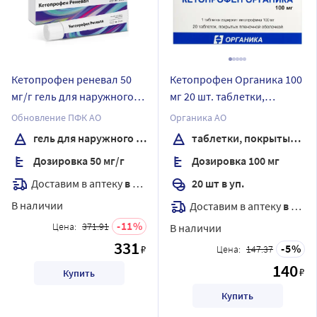
Кетопрофен реневал 50
Кетопрофен Органика 100
мг/г гель для наружного
мг 20 шт. таблетки,
применения 30 гр
покрытые пленочной
Обновление ПФК АО
Органика АО
оболочкой
гель для наружного применения
таблетки, покрытые пленочной оболочкой
Дозировка 50 мг/г
Дозировка 100 мг
Доставим в аптеку
в течение 7 дней
20 шт в уп.
В наличии
Доставим в аптеку
в течение 7 дней
11
Цена:
371.91
В наличии
331
5
₽
Цена:
147.37
140
₽
Купить
Купить