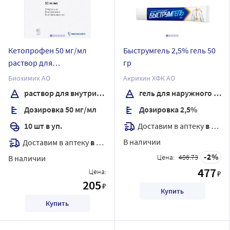
Кетопрофен 50 мг/мл
Быструмгель 2,5% гель 50
раствор для
гр
внутривенного и
Биохимик АО
Акрихин ХФК АО
внутримышечного
раствор для внутривенного и внутримышечного введения
гель для наружного применения
введения 2 мл ампулы 10
Дозировка 50 мг/мл
Дозировка 2,5%
шт.
Доставим в аптеку
в течение 7 дней
10 шт в уп.
В наличии
Доставим в аптеку
в течение 7 дней
2
Цена:
486.73
В наличии
477
Цена:
₽
205
₽
Купить
Купить