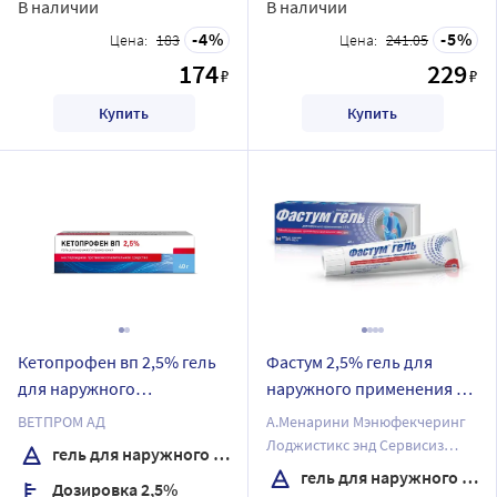
В наличии
В наличии
4
5
Цена:
183
Цена:
241.05
174
229
₽
₽
Купить
Купить
Кетопрофен вп 2,5% гель
Фастум 2,5% гель для
для наружного
наружного применения 30
применения 40 гр
гр
ВЕТПРОМ АД
А.Менарини Мэнюфекчеринг
Лоджистикс энд Сервисиз
гель для наружного применения
С.р.Л.
гель для наружного применения
Дозировка 2,5%