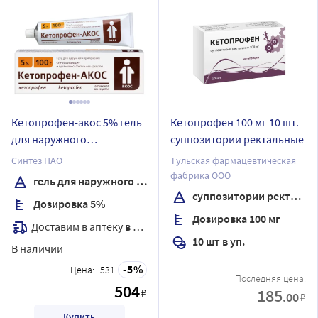
Кетопрофен-акос 5% гель
Кетопрофен 100 мг 10 шт.
для наружного
суппозитории ректальные
применения 100 гр
Синтез ПАО
Тульская фармацевтическая
фабрика ООО
гель для наружного применения
суппозитории ректальные
Дозировка 5%
Дозировка 100 мг
Доставим в аптеку
в течение 7 дней
10 шт в уп.
В наличии
5
Цена:
531
Последняя цена:
504
185
₽
.00
₽
Купить