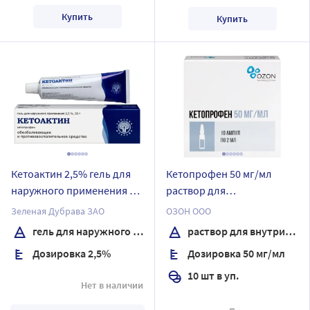
Купить
Купить
Кетоактин 2,5% гель для
Кетопрофен 50 мг/мл
наружного применения 50
раствор для
гр
внутривенного и
Зеленая Дубрава ЗАО
ОЗОН ООО
внутримышечного
гель для наружного применения
раствор для внутривенного и внутримышечного введения
введения 2 мл ампулы 10
Дозировка 2,5%
Дозировка 50 мг/мл
шт.
10 шт в уп.
Нет в наличии