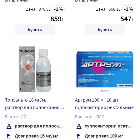
2
2
Цена:
876.53
Цена:
558.16
859
547
₽
₽
Купить
Купить
Тонзальто 16 мг/мл
Артрум 100 мг 10 шт.
раствор для полоскания
суппозитории ректальные
200 мл флакон 1 шт.
Вертекс АО
Биосинтез ПАО
раствор для полоскания
суппозитории ректальные
Дозировка 16 мг/мл
Дозировка 100 мг