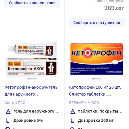
Последняя цена:
Сообщить о поступлении
269
.00
₽
Сообщить о поступлении
Кетопрофен-акос 5% гель
Кетопрофен 100 мг 20 шт.
для наружного
блистер таблетки,
применения 30 гр
покрытые пленочной
Синтез ПАО
ВЕЛФАРМ-М ООО
оболочкой
гель для наружного применения
таблетки, покрытые пленочной оболочкой
Дозировка 5%
Дозировка 100 мг