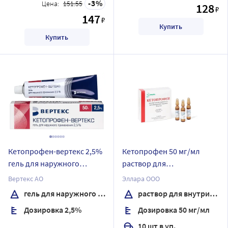
3
Цена:
151.55
128
₽
147
₽
Купить
Купить
Кетопрофен-вертекс 2,5%
Кетопрофен 50 мг/мл
гель для наружного
раствор для
применения 50 гр
внутривенного и
Вертекс АО
Эллара ООО
внутримышечного
гель для наружного применения
раствор для внутривенного и внутримышечного введения
введения 2 мл ампулы 10
Дозировка 2,5%
Дозировка 50 мг/мл
шт.
10 шт в уп.