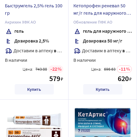
Быструмгель 2,5% гель 100
Кетопрофен реневал 50
гр
мг/г гель для наружного
применения 100 гр
Акрихин ХФК АО
Обновление ПФК АО
гель
гель для наружного применения
Дозировка 2,5%
Дозировка 50 мг/г
Доставим в аптеку
в течение 7 дней
Доставим в аптеку
в течение 7 дней
В наличии
В наличии
22
11
Цена:
743.88
Цена:
696.63
579
620
₽
₽
Купить
Купить