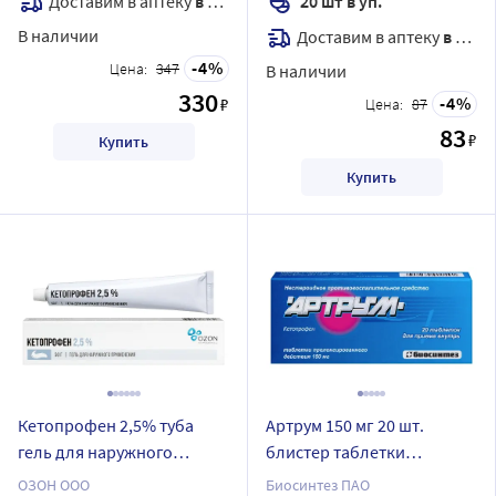
Доставим в аптеку
в течение 7 дней
20 шт в уп.
В наличии
Доставим в аптеку
в течение 7 дней
4
Цена:
347
В наличии
330
4
₽
Цена:
87
83
₽
Купить
Купить
Кетопрофен 2,5% туба
Артрум 150 мг 20 шт.
гель для наружного
блистер таблетки
применения 50 гр
пролонгированного
ОЗОН ООО
Биосинтез ПАО