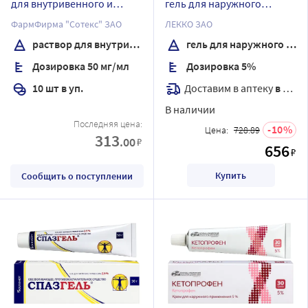
для внутривенного и
гель для наружного
внутримышечного
применения 100 гр
ФармФирма "Сотекс" ЗАО
ЛЕККО ЗАО
введения 2 мл ампулы 10
раствор для внутривенного и внутримышечного введения
гель для наружного применения
шт.
Дозировка 50 мг/мл
Дозировка 5%
Доставим в аптеку
в течение 7 дней
10 шт в уп.
В наличии
Последняя цена:
10
Цена:
728.89
313
.00
₽
656
₽
Купить
Сообщить о поступлении