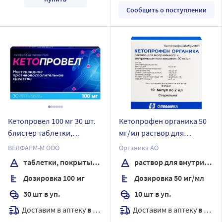
Сообщить о поступлении
Кетопровел 100 мг 30 шт.
Кетопрофен органика 50
блистер таблетки,
мг/мл раствор для
покрытые пленочной
внутривенного и
ВЕЛФАРМ-М ООО
Органика АО
оболочкой
внутримышечного
таблетки, покрытые пленочной оболочкой
раствор для внутривенного и внутримышечного введения
введения 2 мл ампулы 10
Дозировка 100 мг
Дозировка 50 мг/мл
шт.
30 шт в уп.
10 шт в уп.
Доставим в аптеку
в течение 7 дней
Доставим в аптеку
в течение 7 дней