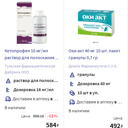
Кетопрофен 16 мг/мл
Оки акт 40 мг 10 шт. пакет
раствор для полоскания
гранулы 0,7 гр
150 мл флакон
Тульская фармацевтическая
Домпе Фармачеутичи С.п.А.
фабрика ООО
гранулы
раствор для полоскания
Дозировка 40 мг
Дозировка 16 мг/мл
10 шт в уп.
Доставим в аптеку
в течение 7 дней
Доставим в аптеку
в течение 7 дней
В наличии
В наличии
11
Цена:
656.18
Цена:
584
492
₽
₽