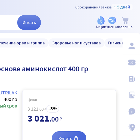
~ 5 дней
Срок хранения заказа
Искать
Акции
Уценка
Корзина
лечение орви и гриппа
Здоровье ног и суставов
Гигиена и уход
основе аминокислот 400 гр
UTRILAK
400 гр
Цена:
ый срок
3
3 121
.00
₽
3 021
.00
₽
Купить