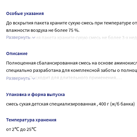
докозагексаеновой кислоты DHA), масло Mortierella Alpina 
DL-альфа-токоферола ацетат, никотинамид, D-пантотенат к
Особые указания
гидрохлорид, фолиевая кислота, филлохинон, D-биотин, D3
До вскрытия пакета храните сухую смесь при температуре от
карнитин, антиокислитель (L-аскорбилпальмитат).
влажности воздуха не более 75 %.
Развернуть
После вскрытия пакета храните сухую смесь не более 3-х не
месте, но не в холодильнике.
Описание
Полноценная сбалансированная смесь на основе аминокисло
специально разработана для комплексной заботы о полно
аллергии. Подходит для длительного применения.
Развернуть
Показания к применению
при множественной пищевой аллергии;
при непереносимости белков коровьего молока, лактозы
Упаковка и форма выпуска
при синдроме кишечной мальабсорбции;
смесь сухая детская специализированная , 400 г (ж/б банка)
при синдроме короткой кишки. Особенности состава А
профиль для оптимального роста. Среднецепочечные тр
Температура хранения
поступление в организм энергии при нарушении процесс
содержит важные компоненты, необходимые для полноце
от 2℃ до 25℃
необходимая для формирования мозга, нейронных связе