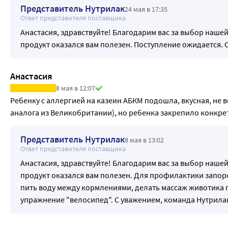
Представитель Нутрилак
24 мая в 17:35
Ответ представителя поставщика
Анастасия, здравствуйте! Благодарим вас за выбор наше
продукт оказался вам полезен. Поступление ожидается. 
Анастасия
8 мая в 12:07
Ребенку с аллергией на казеин АБКМ подошла, вкусная, не в
аналога из Великобритании), но ребенка закрепило конкрет
Представитель Нутрилак
8 мая в 13:02
Ответ представителя поставщика
Анастасия, здравствуйте! Благодарим вас за выбор наше
продукт оказался вам полезен. Для профилактики запор
пить воду между кормлениями, делать массаж животика п
упражнение "велосипед". С уважением, команда Нутрила