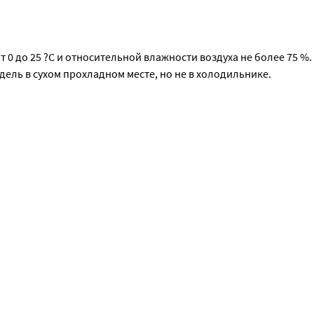
 в смеси служит масло из микроводорослей, а не рыбий жир, 
ГМО
т 0 до 25 ?С и относительной влажности воздуха не более 75 %.
едель в сухом прохладном месте, но не в холодильнике.