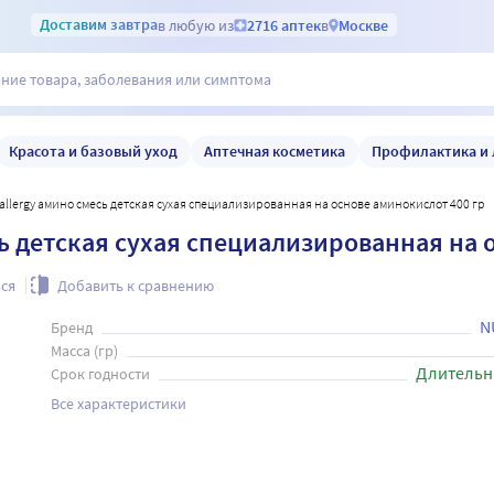
Доставим
завтра
в любую из
2716 аптек
в
Москве
Красота и базовый уход
Аптечная косметика
Профилактика и 
roallergy амино смесь детская сухая специализированная на основе аминокислот 400 гр
сь детская сухая специализированная на 
ся
Добавить к сравнению
N
Бренд
Масса (гр)
Длительн
Срок годности
Все характеристики