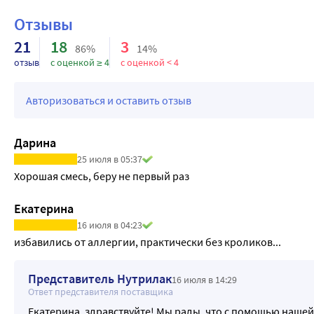
Отзывы
21
18
3
86%
14%
отзыв
с оценкой ≥ 4
с оценкой < 4
Авторизоваться и оставить отзыв
Дарина
25 июля в 05:37
Хорошая смесь, беру не первый раз
Екатерина
16 июля в 04:23
избавились от аллергии, практически без кроликов...
Представитель Нутрилак
16 июля в 14:29
Ответ представителя поставщика
Екатерина, здравствуйте! Мы рады, что с помощью наше