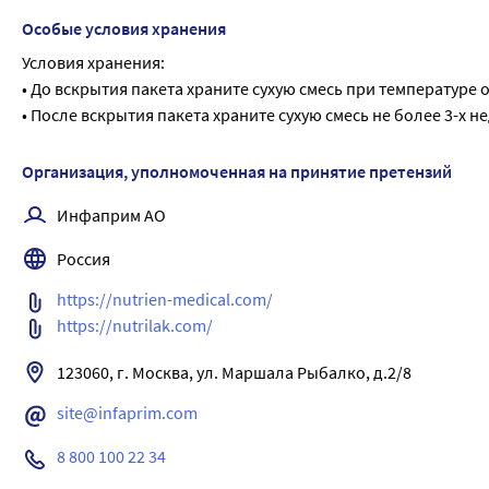
потребности детей с аллергией. ВАЖНО! Источником DHA
Особые условия хранения
может содержать следы белка-аллергена. Не содержит 
Условия хранения:
• До вскрытия пакета храните сухую смесь при температуре о
• После вскрытия пакета храните сухую смесь не более 3-х н
Организация, уполномоченная на принятие претензий
Инфаприм АО
Россия
https://nutrien-medical.com/   
https://nutrilak.com/
site@infaprim.com
8 800 100 22 34