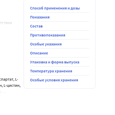
Способ применения и дозы
Показания
утствии
Состав
ки с
Противопоказания
Особые указания
Описание
6 г сухой
ормлений. 3-4
Упаковка и форма выпуска
азвести 5
Температура хранения
180 мл воды.
 6 месяцев:
партат, L-
Особые условия хранения
, L-цистин, 
 
еза (II) 
лимонной 