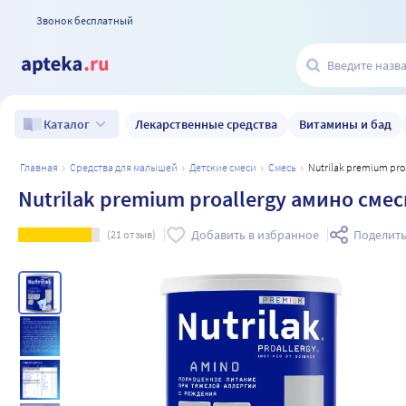
Звонок бесплатный
Лекарственные средства
Витамины и бад
Каталог
главная
средства для малышей
детские смеси
смесь
Nutrilak premium p
Nutrilak premium proallergy амино сме
Добавить в избранное
Поделить
(
21
отзыв)