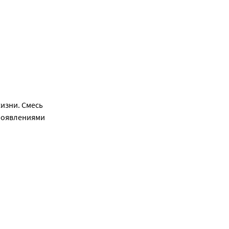
я кислота, 
д, тиамина 
 таурин, L-
изни. Смесь
роявлениями
ованный
печивают
. Смесь
ислота,
овышенные