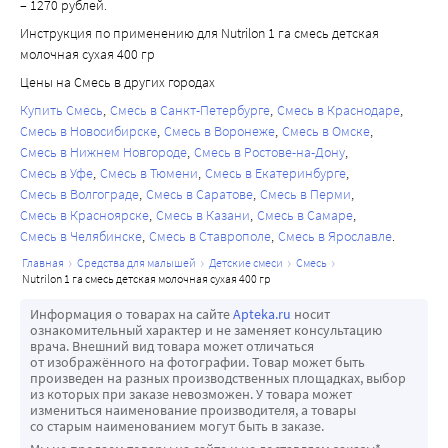
– 1270 рублей.
Инструкция по применению для Nutrilon 1 га смесь детская
молочная сухая 400 гр
Цены на Смесь в других городах
Купить Смесь
Смесь в Санкт-Петербурге
Смесь в Краснодаре
Смесь в Новосибирске
Смесь в Воронеже
Смесь в Омске
Смесь в Нижнем Новгороде
Смесь в Ростове-на-Дону
Смесь в Уфе
Смесь в Тюмени
Смесь в Екатеринбурге
Смесь в Волгограде
Смесь в Саратове
Смесь в Перми
Смесь в Красноярске
Смесь в Казани
Смесь в Самаре
Смесь в Челябинске
Смесь в Ставрополе
Смесь в Ярославле
главная
средства для малышей
детские смеси
смесь
nutrilon 1 га смесь детская молочная сухая 400 гр
Информация о товарах на сайте
Apteka.ru
носит
ознакомительный характер и не заменяет консультацию
врача. Внешний вид товара может отличаться
от изображённого на фотографии. Товар может быть
произведен на разных производственных площадках, выбор
из которых при заказе невозможен. У товара может
измениться наименование производителя, а товары
со старым наименованием могут быть в заказе.