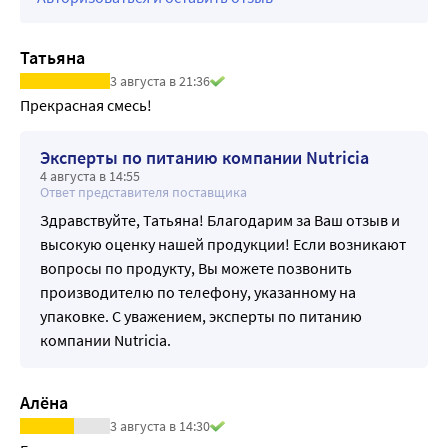
физическое развитие. Частично расщепленный белок в
составе смеси обуславливает ее характерный
горьковатый привкус.
Татьяна
3 августа в 21:36
Эксперты по питанию компании Nutricia
4 августа в 14:55
Ответ представителя поставщика
Здравствуйте, Татьяна! Благодарим за Ваш отзыв и
высокую оценку нашей продукции! Если возникают
вопросы по продукту, Вы можете позвонить
производителю по телефону, указанному на
упаковке. С уважением, эксперты по питанию
компании Nutricia.
Алёна
3 августа в 14:30