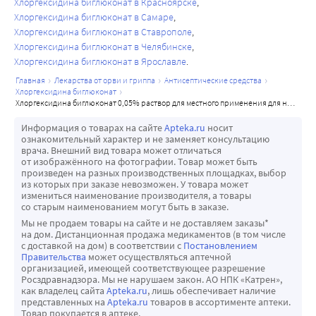
Хлоргексидина биглюконат в Красноярске
Хлоргексидина биглюконат в Самаре
Хлоргексидина биглюконат в Ставрополе
Хлоргексидина биглюконат в Челябинске
Хлоргексидина биглюконат в Ярославле
главная
лекарства от орви и гриппа
антисептические средства
хлоргексидина биглюконат
хлоргексидина биглюконат 0,05% раствор для местного применения для наружного применения 100 мл флакон
Информация о товарах на сайте
Apteka.ru
носит
ознакомительный характер и не заменяет консультацию
врача. Внешний вид товара может отличаться
от изображённого на фотографии. Товар может быть
произведен на разных производственных площадках, выбор
из которых при заказе невозможен. У товара может
измениться наименование производителя, а товары
со старым наименованием могут быть в заказе.
Мы не продаем товары на сайте и не доставляем заказы*
на дом. Дистанционная продажа медикаментов (в том числе
с доставкой на дом) в соответствии с
Постановлением
Правительства
может осуществляться аптечной
организацией, имеющей соответствующее разрешение
Росздравнадзора. Мы не нарушаем закон. АО НПК «Катрен»,
как владелец сайта
Apteka.ru
, лишь обеспечивает наличие
представленных на
Apteka.ru
товаров в ассортименте аптеки.
Товар покупается в аптеке.