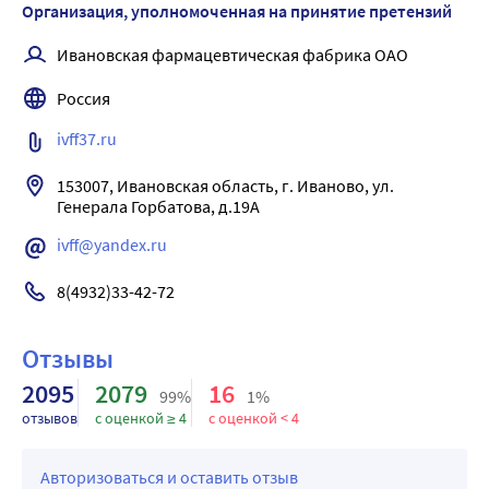
используя молоко, сырое яйцо, желатин). При 
Организация, уполномоченная на принятие претензий
необходимости проводится симптоматическая терапия.
Ивановская фармацевтическая фабрика ОАО
Россия
ivff37.ru
153007, Ивановская область, г. Иваново, ул. 
ivff@yandex.ru
8(4932)33-42-72
Отзывы
2095
2079
16
99%
1%
отзывов
с оценкой ≥ 4
с оценкой < 4
Авторизоваться и оставить отзыв