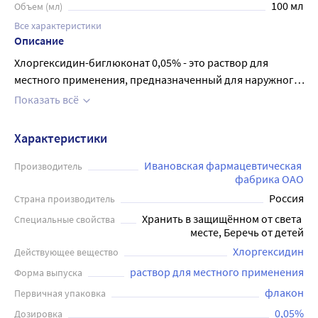
100 мл
Объем (мл)
Все характеристики
Описание
Xлоргексидин-биглюконат 0,05% - это раствор для
местного применения, предназначенный для наружного
использования. Он выпускается в флаконах объемом 100
Показать всё
мл и содержит активное вещество - хлоргексидин,
которое обладает антимикробными свойствами и
Характеристики
способствует борьбе с различными инфекциями на коже
и слизистых оболочках. Раствор можно использовать
Ивановская фармацевтическая 
Производитель
фабрика ОАО
при множестве кожных проблем, таких как воспаления,
Россия
раны, ожоги и др. Он легко наносится и быстро
Страна производитель
впитывается, что делает его удобным для применения на
Хранить в защищённом от света 
Специальные свойства
месте, Беречь от детей
любых участках тела. Xлоргексидин-биглюконат - это
эффективный способ защиты кожи и слизистых от
Хлоргексидин
Действующее вещество
бактериальных и грибковых инфекций.
раствор для местного применения
Форма выпуска
флакон
Первичная упаковка
0,05%
Дозировка