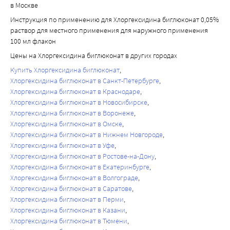
в Москве
Инструкция по применению для Хлоргексидина биглюконат 0,05%
раствор для местного применения для наружного применения
100 мл флакон
Цены на Хлоргексидина биглюконат в других городах
Купить Хлоргексидина биглюконат
Хлоргексидина биглюконат в Санкт-Петербурге
Хлоргексидина биглюконат в Краснодаре
Хлоргексидина биглюконат в Новосибирске
Хлоргексидина биглюконат в Воронеже
Хлоргексидина биглюконат в Омске
Хлоргексидина биглюконат в Нижнем Новгороде
Хлоргексидина биглюконат в Уфе
Хлоргексидина биглюконат в Ростове-на-Дону
Хлоргексидина биглюконат в Екатеринбурге
Хлоргексидина биглюконат в Волгограде
Хлоргексидина биглюконат в Саратове
Хлоргексидина биглюконат в Перми
Хлоргексидина биглюконат в Казани
Хлоргексидина биглюконат в Тюмени