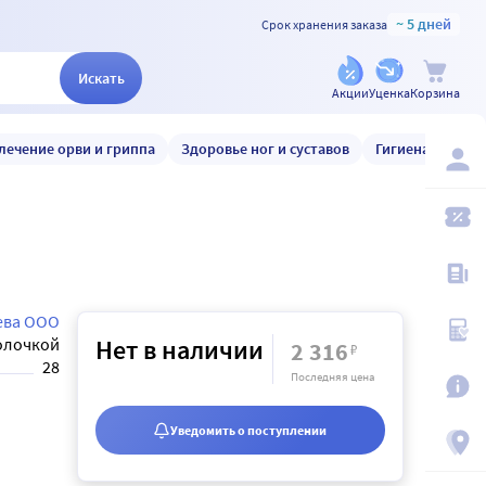
~ 5 дней
Срок хранения заказа
Искать
Акции
Уценка
Корзина
лечение орви и гриппа
Здоровье ног и суставов
Гигиена и уход
Нева ООО
олочкой
Нет в наличии
2 316
₽
28
Последняя цена
Уведомить о поступлении