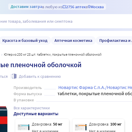
Доставим
завтра
в любую из
2756 аптек
в
Москва
Красота и базовый уход
Аптечная косметика
Профилактика и 
Юперио 200 мг 28 шт. таблетки, покрытые пленочной оболочкой
ытые пленочной оболочкой
ться
Добавить к сравнению
Новартис Фарма С.п.А./Новартис 
Производитель
таблетки, покрытые пленочной об
Форма выпуска
В упаковке
Все характеристики
Доступные варианты
Дозировка:
50 мг
Дозировка:
100 мг
Нет в наличии
Нет в наличии