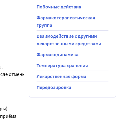
ое 
Побочные действия
Фармакотерапевтическая
ем Ваш врач 
группа
е принимали 
те АРА II, 
Взаимодействие с другими
лекарственными средствами
й - 226,206 
Фармакодинамика
,8 мг).
Температура хранения
а.
кс оболочки 
осле отмены
Лекарственная форма
 железа 
72), 
Передозировка
иком аптеки 
ым
ры).
 приёма 
репарата 
ктивности и
ием, если 
 
рвотой. 