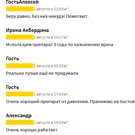
ГостьАлексей
• при применении препарата Юперио в комбинации с фуро
2 августа в 12:53
метформином, омепразолом, карведилолом, нитроглицерин
Беру давно, без них никуда! Помогают.
левоноргестрела и этинилэстрадиола клинически значимых
Проконсультируйтесь с лечащим врачом или работником апте
Ирина Акбердина
относится ли принимаемый лекарственный препарат к одно
2 августа в 10:17
Препарат Юперио с пищей и напитками
Используем препарат 3 года по назначению врача
Время приема препарата Юперио не зависит от времени пр
Гость
2 августа в 02:53
Реально лучше ещё не придумали
Гость
1 августа в 17:43
Очень хороший препарат от давления. Принимаю на постоя
Александр
1 августа в 14:10
Очень хорошо работает