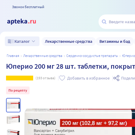
Звонок бесплатный
Лекарственные средства
Витамины и бад
Каталог
главная
лекарственные средства
сердечно-сосудистые препараты
юперио
Юперио 200 мг 28 шт. таблетки, покр
Добавить в избранное
Подели
(
193
отзыва)
По рецепту