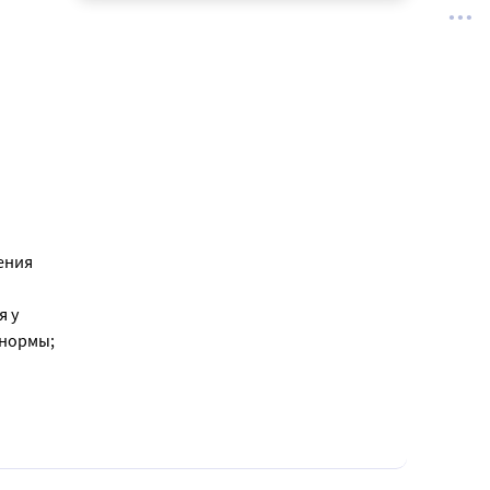
ения
я у
 нормы;