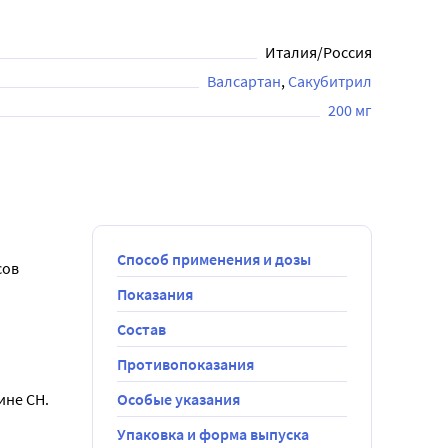
Италия/Россия
Валсартан
Сакубитрил
200 мг
Способ применения и дозы
ов 
Показания
Состав
.
ка утром и 
Противопоказания
).
не СН. 
Особые указания
 случаях 
Упаковка и форма выпуска
ч назначит 