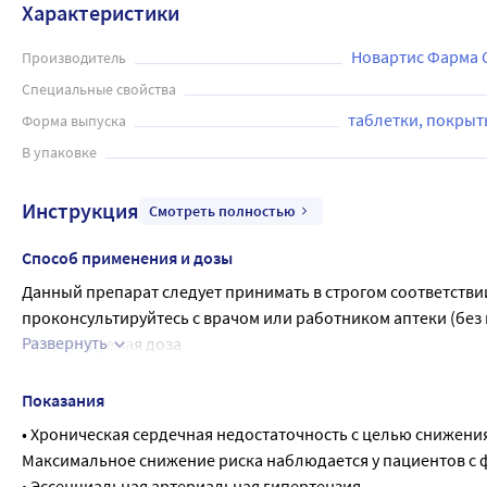
Характеристики
Новартис Фарма 
Производитель
Специальные свойства
таблетки, покры
Форма выпуска
В упаковке
Инструкция
Смотреть полностью
Способ применения и дозы
Данный препарат следует принимать в строгом соответствии
проконсультируйтесь с врачом или работником аптеки (без
Развернуть
Рекомендуемая доза
Всегда принимайте препарат Юперио в полном соответстви
Для лечения сердечной недостаточности стандартная доза пр
Показания
одна таблетка вечером). Рекомендуемая начальная доза 100 
• Хроническая сердечная недостаточность с целью снижения
Для лечения высокого артериального давления рекомендуемая
Максимальное снижение риска наблюдается у пациентов с 
лечащий врач может назначить более высокую дозу (например
• Эссенциальная артериальная гипертензия.