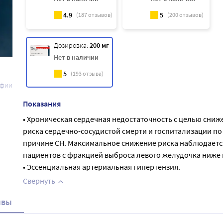
4.9
5
(
187
отзывов)
(
200
отзывов)
Дозировка:
200 мг
Нет в наличии
5
(
193
отзыва)
афии
Показания
• Хроническая сердечная недостаточность с целью сниж
риска сердечно-сосудистой смерти и госпитализации по
причине СН. Максимальное снижение риска наблюдаетс
пациентов с фракцией выброса левого желудочка ниже
• Эссенциальная артериальная гипертензия.
Свернуть
ывы