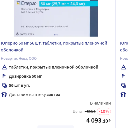
Юперио 50 мг 56 шт. таблетки, покрытые пленочной
Юпе
оболочкой
обо
Новартис Нева, ООО
Нова
таблетки, покрытые пленочной оболочкой
Дозировка 50 мг
56 шт в уп.
Доставим в аптеку
завтра
В наличии
10
Цена:
4593.1
4 093
.10
₽