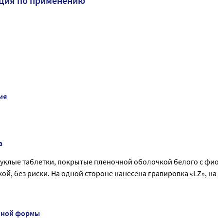
ция по применению
ия
а
уклые таблетки, покрытые пленочной оболочкой белого с фи
ой, без риски. На одной стороне нанесена гравировка «LZ», на 
нной формы