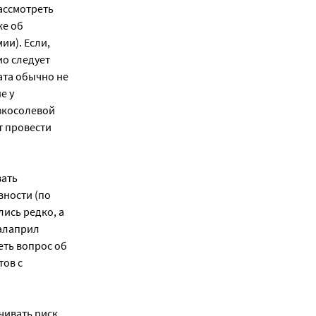
ассмотреть
же об
ии). Если,
ио следует
ата обычно не
е у
зкосолевой
т провести
вать
вности (по
ись редко, а
налаприл
еть вопрос об
ов с
чивать риск