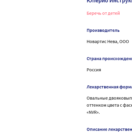
Юперио Инструк
Беречь от детей
Производитель
Новартис Нева, ООО
Страна происхожден
Россия
Лекарственная форм
Овальные двояковып
оттенком цвета с фаск
«NVR».
Описание лекарстве