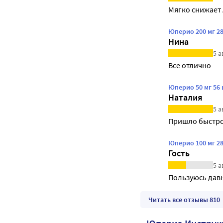
Мягко снижает 
Юперио 200 мг 2
Нина
5 а
Все отлично
Юперио 50 мг 56
Наталия
5 а
Пришло быстро
Юперио 100 мг 2
Гость
5 а
Пользуюсь давн
Читать все отзывы 810