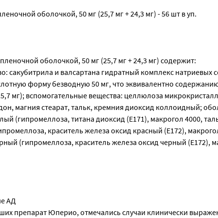
еночной оболочкой, 50 мг (25,7 мг + 24,3 мг) - 56 шт в уп.
пленочной оболочкой, 50 мг (25,7 мг + 24,3 мг) содержит:
: сакубитрила и валсартана гидратный комплекс натриевых со
ислотную форму безводную 50 мг, что эквивалентно содержани
 25,7 мг); вспомогательные вещества: целлюлоза микрокристал
он, магния стеарат, тальк, кремния диоксид коллоидный; обо
ый (гипромеллоза, титана диоксид (E171), макрогол 4000, тал
промеллоза, краситель железа оксид красный (E172), макрогол 
ный (гипромеллоза, краситель железа оксид черный (E172), м
е АД
вших препарат Юперио, отмечались случаи клинически выраж