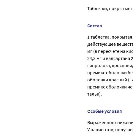
Таблетки, покрытые пл
Состав
1 таблетка, покрытая 
Действующее вещество
мг (в пересчете на к
24,3 мг и валсартана
гипролоза, кросповид
премикс оболочки бел
оболочки красный (ги
премикс оболочки чер
тальк).
Особые условия
Выраженное снижени
У пациентов, получа