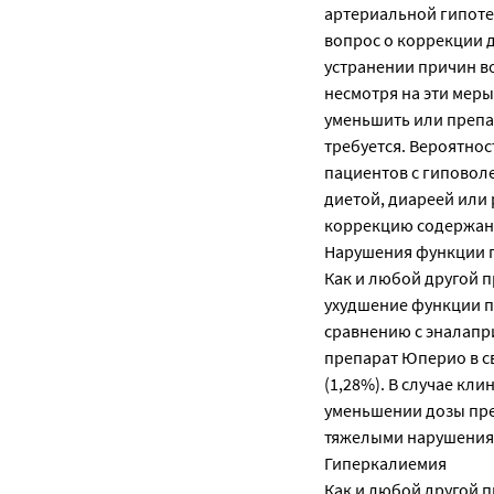
артериальной гипоте
вопрос о коррекции д
устранении причин в
несмотря на эти меры
уменьшить или препа
требуется. Вероятнос
пациентов с гиповол
диетой, диареей или
коррекцию содержани
Нарушения функции 
Как и любой другой 
ухудшение функции п
сравнению с эналапр
препарат Юперио в с
(1,28%). В случае кл
уменьшении дозы пре
тяжелыми нарушениям
Гиперкалиемия
Как и любой другой 