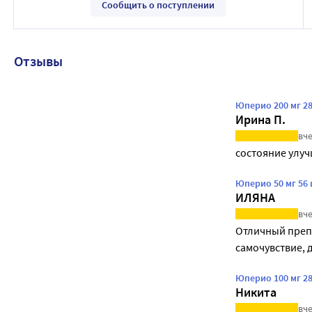
Сообщить о поступлении
Отзывы
Юперио 200 мг 2
Ирина П.
вче
состояние улуч
Юперио 50 мг 56
ИЛЯНА
вче
Отличный препа
самочувствие, 
Юперио 100 мг 2
Никита
вче