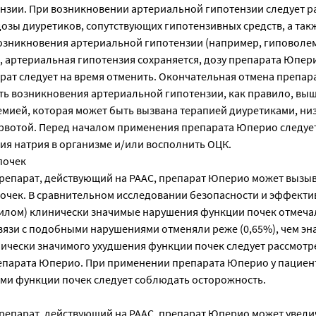
нзии. При возникновении артериальной гипотензии следует р
озы диуретиков, сопутствующих гипотензивных средств, а так
озникновения артериальной гипотензии (например, гиповолем
, артериальная гипотензия сохраняется, дозу препарата Юпер
рат следует на время отменить. Окончательная отмена препар
ть возникновения артериальной гипотензии, как правило, выш
емией, которая может быть вызвана терапией диуретиками, ни
 рвотой. Перед началом применения препарата Юперио следуе
я натрия в организме и/или восполнить ОЦК.
почек
препарат, действующий на РААС, препарат Юперио может вызы
очек. В сравнительном исследовании безопасности и эффекти
илом) клинически значимые нарушения функции почек отмечал
вязи с подобными нарушениями отменяли реже (0,65%), чем э
инически значимого ухудшения функции почек следует рассмотр
парата Юперио. При применении препарата Юперио у пациент
и функции почек следует соблюдать осторожность.
препарат, действующий на РААС, препарат Юперио может увели