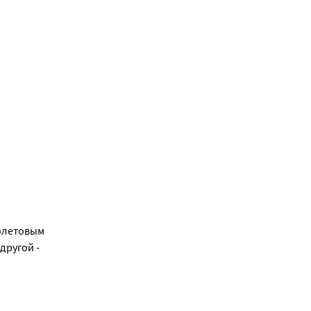
олетовым
другой -