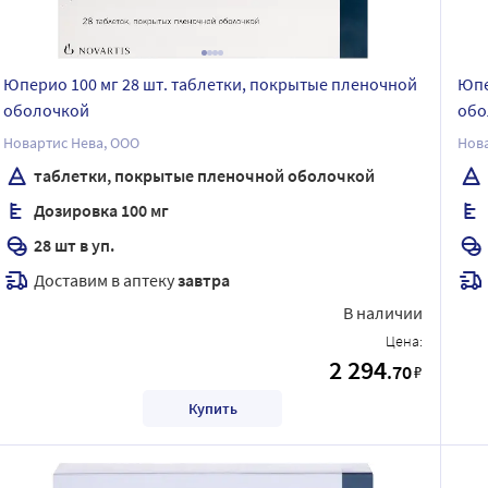
Юперио 100 мг 28 шт. таблетки, покрытые пленочной
Юпе
оболочкой
обо
Новартис Нева, ООО
Нова
таблетки, покрытые пленочной оболочкой
Дозировка 100 мг
28 шт в уп.
Доставим в аптеку
завтра
В наличии
Цена:
2 294
.70
₽
Купить