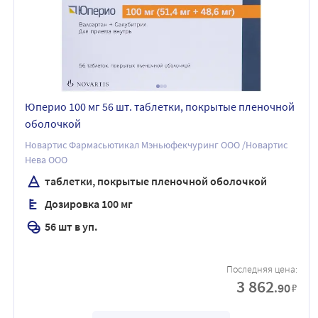
Юперио 100 мг 56 шт. таблетки, покрытые пленочной
оболочкой
Новартис Фармасьютикал Мэньюфекчуринг ООО /Новартис
Нева ООО
таблетки, покрытые пленочной оболочкой
Дозировка 100 мг
56 шт в уп.
Последняя цена:
3 862
.90
₽