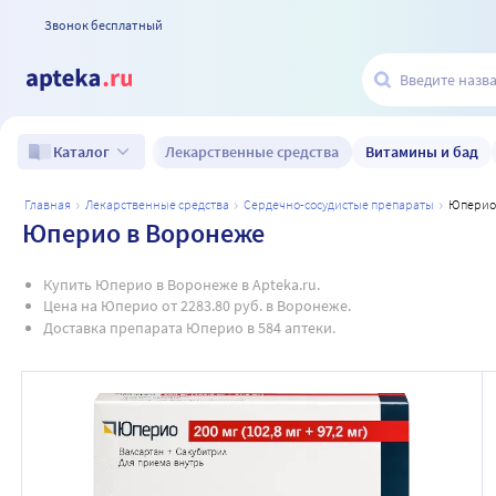
Звонок бесплатный
Лекарственные средства
Витамины и бад
Каталог
главная
лекарственные средства
сердечно-сосудистые препараты
юпери
Юперио в Воронеже
Купить Юперио в Воронеже в Apteka.ru.
Цена на Юперио от 2283.80 руб. в Воронеже.
Доставка препарата Юперио в 584 аптеки.