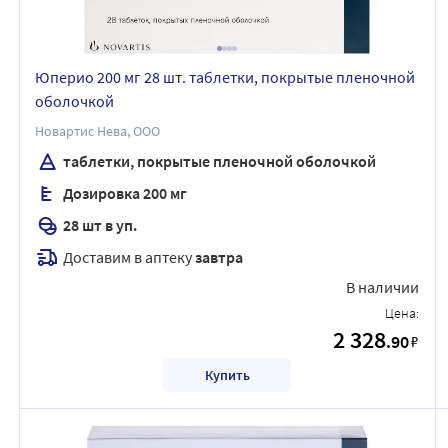
Юперио 200 мг 28 шт. таблетки, покрытые пленочной
оболочкой
Новартис Нева, ООО
таблетки, покрытые пленочной оболочкой
Дозировка 200 мг
28 шт в уп.
Доставим в аптеку
завтра
В наличии
Цена:
2 328
.90
₽
Купить