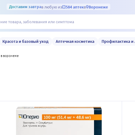
Доставим
завтра
в любую из
584 аптек
в
Воронеже
Красота и базовый уход
Аптечная косметика
Профилактика и 
о в воронеже