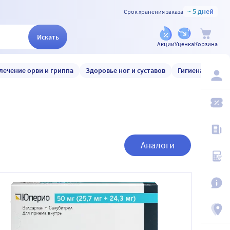
~ 5 дней
Срок хранения заказа
Искать
Акции
Уценка
Корзина
лечение орви и гриппа
Здоровье ног и суставов
Гигиена и уход
Аналоги