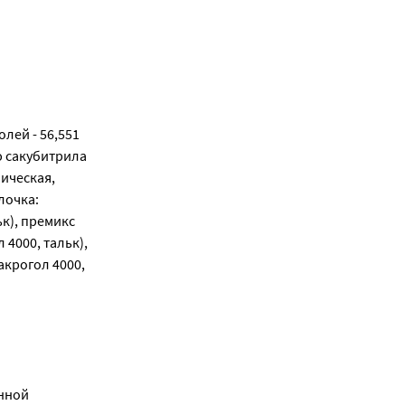
лей - 56,551
ю сакубитрила
лическая,
лочка:
ьк), премикс
4000, тальк),
акрогол 4000,
енной