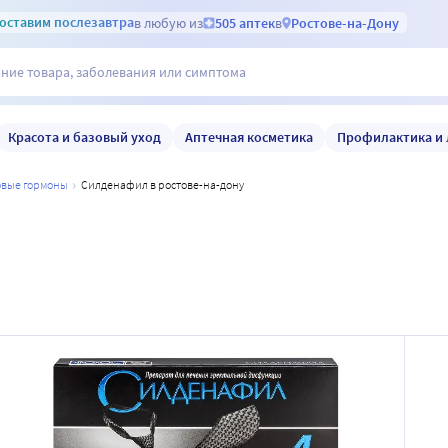
оставим
послезавтра
в любую из
505 аптек
в
Ростове-на-Дону
Красота и базовый уход
Аптечная косметика
Профилактика и 
ловые гормоны
силденафил в ростове-на-дону