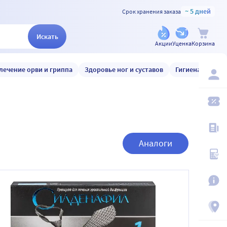
~ 5 дней
Срок хранения заказа
Искать
Акции
Уценка
Корзина
лечение орви и гриппа
Здоровье ног и суставов
Гигиена и уход
Аналоги