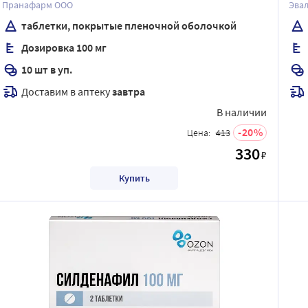
Пранафарм ООО
Эва
таблетки, покрытые пленочной оболочкой
Дозировка 100 мг
10 шт в уп.
Доставим в аптеку
завтра
В наличии
20
Цена:
413
330
₽
Купить