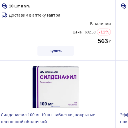
10 шт в уп.
Доставим в аптеку
завтра
В наличии
11
Цена:
632.58
563
₽
Купить
Силденафил 100 мг 10 шт. таблетки, покрытые
Эфф
пленочной оболочкой
пок