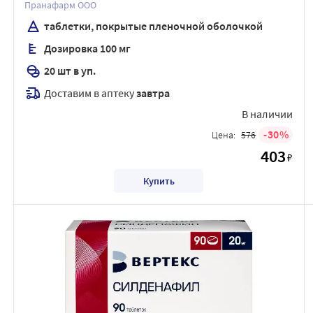
Пранафарм ООО
таблетки, покрытые пленочной оболочкой
Дозировка 100 мг
20 шт в уп.
Доставим в аптеку
завтра
В наличии
30
Цена:
576
403
₽
Купить