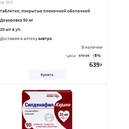
лар ЗАО
таблетки, покрытые пленочной оболочкой
Дозировка 50 мг
20 шт в уп.
Доставим в аптеку
завтра
В наличии
5
Цена:
679.06
639
₽
Купить