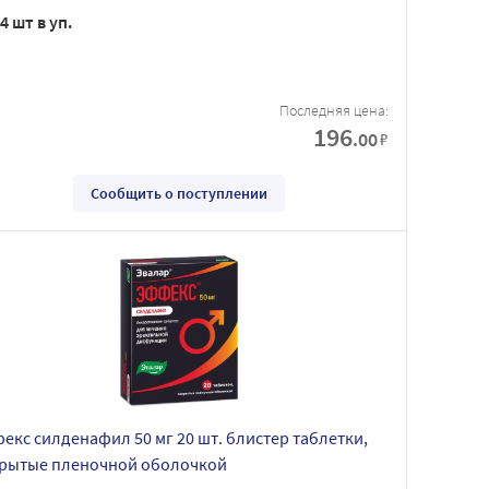
4 шт в уп.
Последняя цена:
196
.00
₽
Сообщить о поступлении
екс силденафил 50 мг 20 шт. блистер таблетки,
рытые пленочной оболочкой