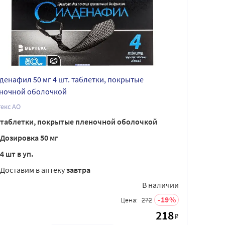
денафил 50 мг 4 шт. таблетки, покрытые
ночной оболочкой
екс АО
таблетки, покрытые пленочной оболочкой
Дозировка 50 мг
4 шт в уп.
Доставим в аптеку
завтра
В наличии
19
Цена:
272
218
₽