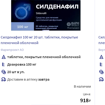
Силденафил 100 мг 20 шт. таблетки, покрытые
Сил
пленочной оболочкой
пле
Фармпроект АО
Верт
таблетки, покрытые пленочной оболочкой
Дозировка 100 мг
20 шт в уп.
Доставим в аптеку
завтра
В наличии
Цена:
918
₽