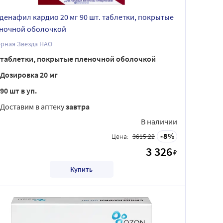
денафил кардио 20 мг 90 шт. таблетки, покрытые
ночной оболочкой
рная Звезда НАО
таблетки, покрытые пленочной оболочкой
Дозировка 20 мг
90 шт в уп.
Доставим в аптеку
завтра
В наличии
8
Цена:
3615.22
3 326
₽
Купить