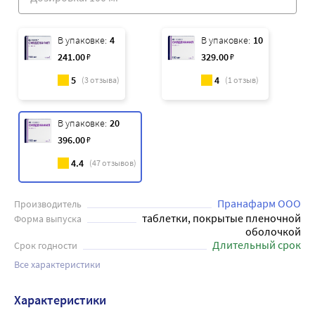
В упаковке:
4
В упаковке:
10
241
.00
₽
329
.00
₽
5
4
(
3
отзыва)
(
1
отзыв)
В упаковке:
20
396
.00
₽
4.4
(
47
отзывов)
Пранафарм ООО
Производитель
таблетки, покрытые пленочной
Форма выпуска
оболочкой
Длительный срок
Срок годности
Все характеристики
Характеристики