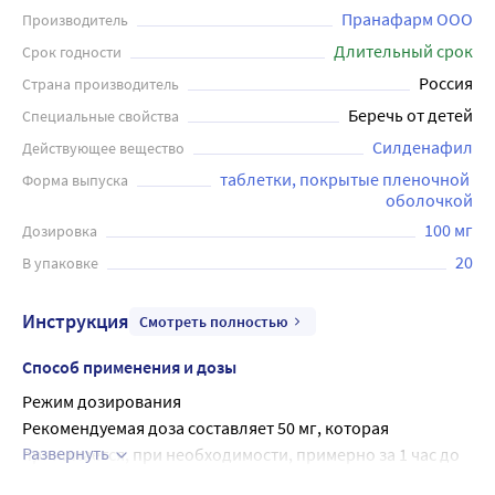
Пранафарм ООО
Производитель
Длительный срок
Срок годности
Россия
Страна производитель
Беречь от детей
Специальные свойства
Силденафил
Действующее вещество
таблетки, покрытые пленочной 
Форма выпуска
оболочкой
100 мг
Дозировка
20
В упаковке
Инструкция
Смотреть полностью
Способ применения и дозы
Режим дозирования
Рекомендуемая доза составляет 50 мг, которая 
Развернуть
принимается, при необходимости, примерно за 1 час до 
предполагаемой сексуальной активности. С учетом 