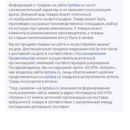
Информация о товарах на сайте
Apteka.ru
носит
проявлявшейся в виде головокружений (без обморока). 
которых уже был случай НПИНЗН, имеют
ознакомительный характер и не заменяет консультацию
У отдельных чувствительных пациентов, получающих - 
повышенный риск рецидива НПИНЗН. Поэтому врачу
врача. Внешний вид товара может отличаться
от изображённого на фотографии. Товар может быть
адреноблокаторы, одновременное применение 
следует обсудить данный риск с такими пациентами,
произведен на разных производственных площадках, выбор
силденафила может привести к симптоматической 
а также обсудить с ними потенциальный шанс
из которых при заказе невозможен. У товара может
измениться наименование производителя, а товары
гипотензии.
неблагоприятного воздействия ингибиторов ФДЭ-5.
со старым наименованием могут быть в заказе.
Признаков значительного взаимодействия с 
Ингибиторы ФДЭ-5, в том числе силденафил, у таких
Мы не продаем товары на сайте и не доставляем заказы*
толбутамидом (250 мг) или варфарином (40 мг), которые 
пациентов следует применять с осторожностью и
на дом. Дистанционная продажа медикаментов (в том числе
с доставкой на дом) в соответствии с
Постановлением
метаболизируются изоферментом цитохрома CYP2C9, не 
только в ситуациях, когда ожидаемая польза
Правительства
может осуществляться аптечной
выявлено.
перевешивает риск. У пациентов с эпизодами
организацией, имеющей соответствующее разрешение
Росздравнадзора. Мы не нарушаем закон. АО НПК «Катрен»,
Силденафил (100 мг) не оказывает влияния на 
развития НПИНЗН с потерей зрения в одном глазу
как владелец сайта
Apteka.ru
, лишь обеспечивает наличие
фармакокинетику ингибитора ВИЧ протеазы, 
прием силденафила противопоказан. У небольшого
представленных на
Apteka.ru
товаров в ассортименте аптеки.
Товар покупается в аптеке.
саквинавира, являющегося субстратом изофермента 
числа пациентов с наследственным пигментным
*под «заказом» на
Apteka.ru
понимается формирование
цитохрома CYP3A4, при его постоянном уровне в крови.
ретинитом имеются генетически детерминированные
пользователем сайта заявки в адрес поставщика (АО НПК
Одновременное применение силденафила в 
нарушения функций фосфодиэстераз сетчатки глаза.
«Катрен») от имени аптечной организации на поставку
выбранного товара в соответствии с заключенным между
равновесном состоянии (80 мг три раза в сутки) приводит 
Сведения о безопасности применения силденафила у
последними договором поставки
к повышению AUC и Cmax бозентана (125 мг два раза в 
пациентов с пигментным ретинитом отсутствуют,
сутки) на 49,8 % и 42 %, соответственно.
поэтому у таких пациентов не следует применять
Силденафил (50 мг) не вызывает дополнительного 
силденафил. Нарушения слуха В некоторых