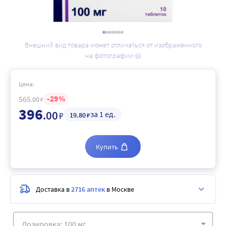
Внешний вид товара может отличаться от изображённого
на фотографии
Цена:
29
565
.00
₽
396
.00
за 1 ед.
₽
19
.80
₽
Купить
Доставка в
2716 аптек
в Москве