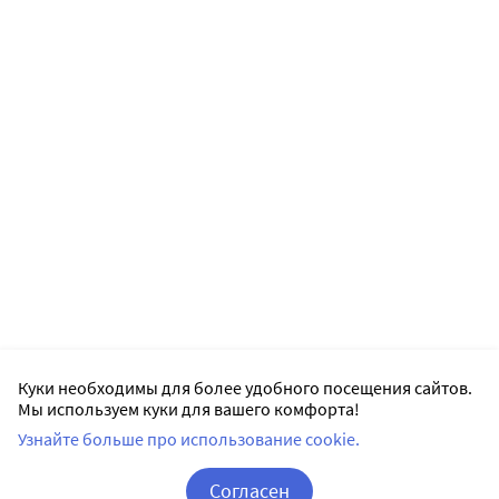
Совместное применение силденафила и ритонавира
не рекомендуется (см. раздел 4.5). Вспомогательные
вещества Пациентам с редко встречающейся
наследственной непереносимостью галактозы,
дефицитом лактазы лопарей или глюкозо-
галактозной мальабсорбцией не следует принимать
этот препарат.
Куки необходимы для более удобного посещения сайтов.
Мы используем куки для вашего комфорта!
Узнайте больше про использование cookie.
Согласен