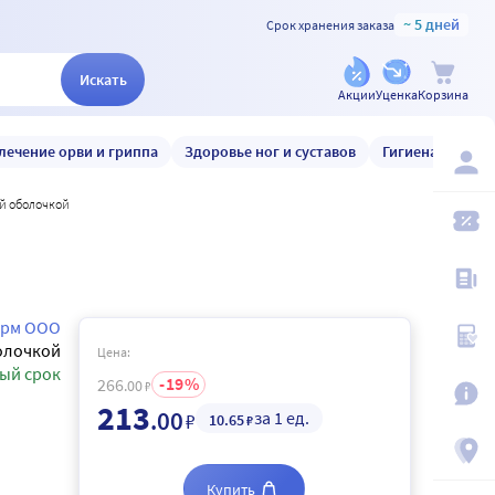
~ 5 дней
Срок хранения заказа
Искать
Акции
Уценка
Корзина
лечение орви и гриппа
Здоровье ног и суставов
Гигиена и уход
ой оболочкой
арм ООО
олочкой
Цена:
ый срок
19
266
.00
₽
213
.00
за 1 ед.
₽
10
.65
₽
Купить