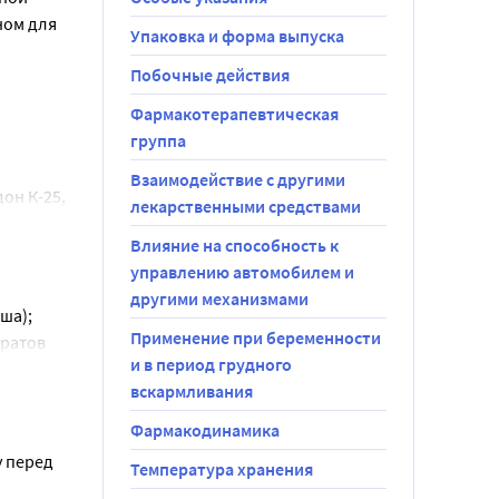
и, 
ом для 
Упаковка и форма выпуска
го акта, Вы 
Побочные действия
Фармакотерапевтическая
группа
пив 
Взаимодействие с другими
н К-25, 
лекарственными средствами
тикон 100, 
Влияние на способность к
управлению автомобилем и
рата 
другими механизмами
ша);
Применение при беременности
ратов 
и в период грудного
их 
вскармливания
осящийся к 
Фармакодинамика
нзии 
 перед 
Температура хранения
тензии 