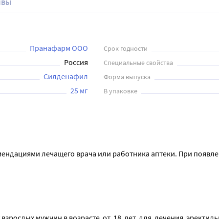
ывы
Пранафарм ООО
Срок годности
Россия
Специальные свойства
Силденафил
Форма выпуска
25 мг
В упаковке
мендациями лечащего врача или работника аптеки. При появле
ьная рекомендуемая доза составляет 100 мг. Не принимайте С
уальной стимуляции. Время, необходимое для начала действия
ослых мужчин в возрасте  от  18  лет  для  лечения  эректильн