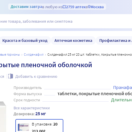
Доставим
завтра
в любую из
2759 аптек
в
Москва
Красота и базовый уход
Аптечная косметика
Профилактика и 
ловые гормоны
силденафил
Силденафил 25 мг 20 шт. таблетки, покрытые пленочн
окрытые пленочной оболочкой
ся
Добавить к сравнению
Пранаф
Производитель
таблетки, покрытые пленочной об
Форма выпуска
Длительн
Срок годности
Все характеристики
25 мг
Дозировка:
В упаковке:
20
213
.00
₽