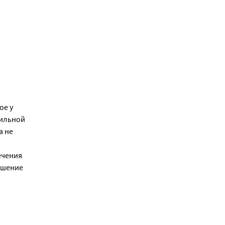
ое у
тильной
а не
ечения
чшение