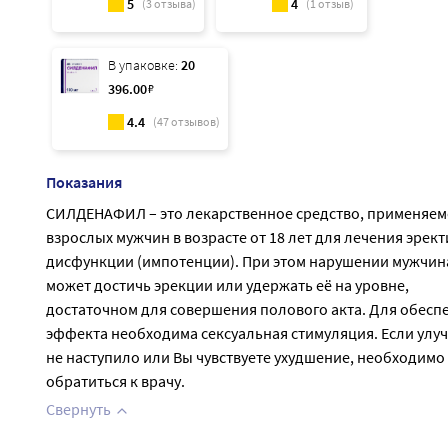
5
4
(
3
отзыва)
(
1
отзыв)
В упаковке:
20
396
.00
₽
4.4
(
47
отзывов)
Показания
СИЛДЕНАФИЛ – это лекарственное средство, применяем
взрослых мужчин в возрасте от 18 лет для лечения эрек
дисфункции (импотенции). При этом нарушении мужчин
может достичь эрекции или удержать её на уровне,
достаточном для совершения полового акта. Для обесп
эффекта необходима сексуальная стимуляция. Если улу
не наступило или Вы чувствуете ухудшение, необходимо
обратиться к врачу.
Свернуть