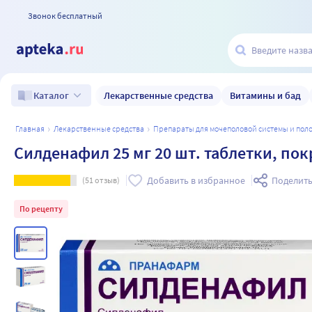
Звонок бесплатный
Лекарственные средства
Витамины и бад
Каталог
главная
лекарственные средства
препараты для мочеполовой системы и по
Силденафил 25 мг 20 шт. таблетки, п
Добавить в избранное
Поделить
(
51
отзыв)
По рецепту