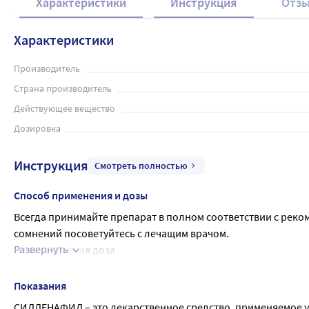
Характеристики
Инструкция
Отз
Характеристики
Производитель
Страна производитель
Действующее вещество
Дозировка
Инструкция
Смотреть полностью
Способ применения и дозы
Всегда принимайте препарат в полном соответствии с реко
сомнений посоветуйтесь с лечащим врачом.
Развернуть
Рекомендуемая доза
Рекомендуемая начальная доза составляет 50 мг. Максимал
чаще 1 раза в день.
Показания
СИЛДЕНАФИЛ поможет Вам достичь эрекции только при секс
СИЛДЕНАФИЛ – это лекарственное средство, применяемое у взр