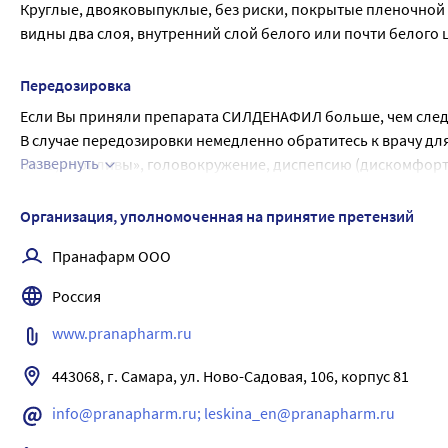
принимать чрезмерное количество алкоголя перед прием
• конъюнктивит;
Круглые, двояковыпуклые, без риски, покрытые пленочной о
• кровоизлияние в ткани глаза;
видны два слоя, внутренний слой белого или почти белого 
• катаракта (частичное или полное помутнение хрусталика г
• нарушение работы слезного аппарата;
Передозировка
• внезапное снижение или потеря слуха, шум в ушах, боль в 
Если Вы приняли препарата СИЛДЕНАФИЛ больше, чем сле
• ощущение сердцебиения;
В случае передозировки немедленно обратитесь к врачу д
• увеличение частоты сердечных сокращений (тахикардия);
Развернуть
боль, «приливы», головокружение, диспепсию (дискомфорт и
• нестабильная  стенокардия  (боли  в  сердце,  сопровожд
переполненности желудка, быстрое насыщение после еды),
• нарушение  ритма  сердца:  атриовентрикулярная  блокад
Организация, уполномоченная на принятие претензий
• инфаркт миокарда (боли в сердце, сопровождаются риско
• остановка сердца;
Пранафарм ООО
• острая сердечная недостаточность;
• отклонения на ЭКГ;
Россия
• кардиомиопатия;
www.pranapharm.ru
• повышение артериального давления и снижение артериал
• тромбоз сосудов головного мозга;
443068, г. Самара, ул. Ново-Садовая, 106, корпус 81
• анемия (снижение содержания гемоглобина и/или снижени
• лейкопения (снижение содержания лейкоцитов в крови);
info@pranapharm.ru; leskina_en@pranapharm.ru
• ощущение жажды;