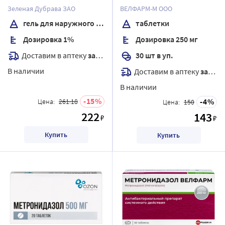
применения 30 гр
таблетки
Зеленая Дубрава ЗАО
ВЕЛФАРМ-М ООО
гель для наружного применения
таблетки
Дозировка 1%
Дозировка 250 мг
Доставим в аптеку
завтра
30 шт в уп.
В наличии
Доставим в аптеку
завтра
В наличии
15
4
Цена:
261.18
Цена:
150
222
143
₽
₽
Купить
Купить