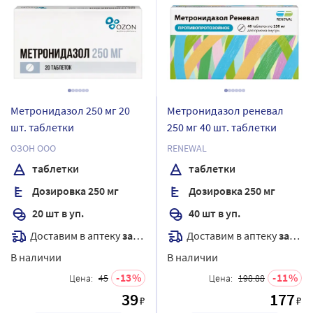
Метронидазол 250 мг 20
Метронидазол реневал
шт. таблетки
250 мг 40 шт. таблетки
ОЗОН ООО
RENEWAL
таблетки
таблетки
Дозировка 250 мг
Дозировка 250 мг
20 шт в уп.
40 шт в уп.
Доставим в аптеку
завтра
Доставим в аптеку
завтра
В наличии
В наличии
13
11
Цена:
45
Цена:
198.88
39
177
₽
₽