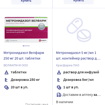
Купить
Купить
Метронидазол Велфарм
Метронидазол 5 мг/мл 1
250 мг 20 шт. таблетки
шт. контейнер раствор для
инфузий 100 мл
ВЕЛФАРМ-М ООО
Красфарма ПАО
таблетки
раствор для инфузий
Дозировка 250 мг
Дозировка 5мг/мл
20 шт в уп.
1 шт в уп.
Доставим в аптеку
завтра
В наличии
Последняя цена: