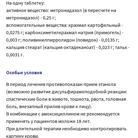
На одну таблетку:
активное вещество: метронидазол (в пересчете на
метронидазол) - 0,25 г;
вспомогательные вещества: крахмал картофельный -
0,0275 г; карбоксиметилкрахмал натрия (примогель) -
0,003 г; поливинилпирролидон (повидон) - 0,0135 г;
кальция стеарат (кальция октадеканоат) - 0,023 г; тальк -
0,0031 г.
Особые условия
В период лечения противопоказан прием этанола
(возможно развитие дисульфирамоподобной реакции:
спастические боли в животе, тошнота, рвота, головная
боль, внезапный прилив крови к лицу).
В комбинации с амоксициллином не рекомендуется
применять у пациентов моложе 18 лет.
При длительной терапии необходимо контролировать
картину крови.