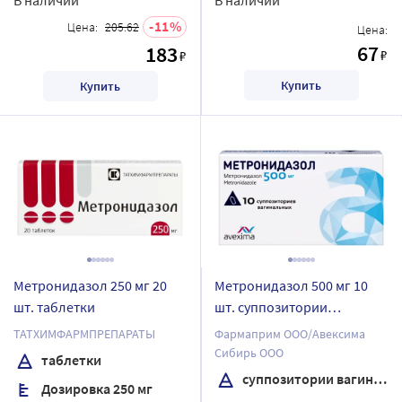
11
Цена:
205.62
Цена:
67
183
₽
₽
Купить
Купить
Метронидазол 250 мг 20
Метронидазол 500 мг 10
шт. таблетки
шт. суппозитории
вагинальные
ТАТХИМФАРМПРЕПАРАТЫ
Фармаприм ООО/Авексима
Сибирь ООО
таблетки
суппозитории вагинальные
Дозировка 250 мг