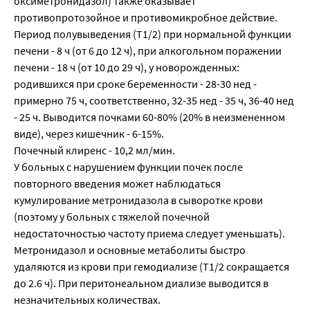
оксиметронидазол) также оказывает
противопротозойное и противомикробное действие.
Период полувыведения (Т1/2) при нормальной функции
печени - 8 ч (от 6 до 12 ч), при алкогольном поражении
печени - 18 ч (от 10 до 29 ч), у новорожденных:
родившихся при сроке беременности - 28-30 нед -
примерно 75 ч, соответственно, 32-35 нед - 35 ч, 36-40 нед
- 25 ч. Выводится почками 60-80% (20% в неизмененном
виде), через кишечник - 6-15%.
Почечный клиренс - 10,2 мл/мин.
У больных с нарушением функции почек после
повторного введения может наблюдаться
кумулирование метронидазола в сыворотке крови
(поэтому у больных с тяжелой почечной
недостаточностью частоту приема следует уменьшать).
Метронидазол и основные метаболиты быстро
удаляются из крови при гемодиализе (Т1/2 сокращается
до 2.6 ч). При перитонеальном диализе выводится в
незначительных количествах.