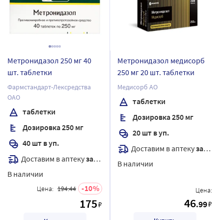
Метронидазол 250 мг 40
Метронидазол медисорб
шт. таблетки
250 мг 20 шт. таблетки
Фармстандарт-Лексредства
Медисорб АО
ОАО
таблетки
таблетки
Дозировка 250 мг
Дозировка 250 мг
20 шт в уп.
40 шт в уп.
Доставим в аптеку
завтра
Доставим в аптеку
завтра
В наличии
В наличии
10
Цена:
194.44
Цена:
46
175
.99
₽
₽