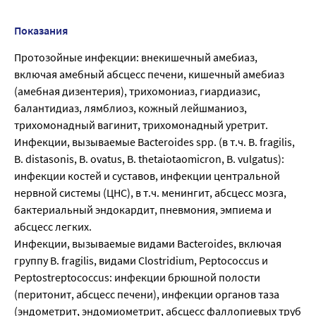
Показания
Протозойные инфекции: внекишечный амебиаз,
включая амебный абсцесс печени, кишечный амебиаз
(амебная дизентерия), трихомониаз, гиардиазис,
балантидиаз, лямблиоз, кожный лейшманиоз,
трихомонадный вагинит, трихомонадный уретрит.
Инфекции, вызываемые Bacteroides spp. (в т.ч. В. fragilis,
В. distasonis, В. ovatus, В. thetaiotaomicron, В. vulgatus):
инфекции костей и суставов, инфекции центральной
нервной системы (ЦНС), в т.ч. менингит, абсцесс мозга,
бактериальный эндокардит, пневмония, эмпиема и
абсцесс легких.
Инфекции, вызываемые видами Bacteroides, включая
группу В. fragilis, видами Clostridium, Peptococcus и
Peptostreptococcus: инфекции брюшной полости
(перитонит, абсцесс печени), инфекции органов таза
(эндометрит, эндомиометрит, абсцесс фаллопиевых труб