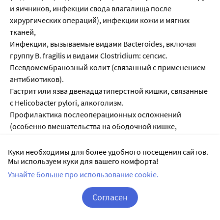
и яичников, инфекции свода влагалища после
хирургических операций), инфекции кожи и мягких
тканей,
Инфекции, вызываемые видами Bacteroides, включая
группу В. fragilis и видами Clostridium: сепсис.
Псевдомембранозный колит (связанный с применением
антибиотиков).
Гастрит или язва двенадцатиперстной кишки, связанные
с Helicobacter pylori, алкоголизм.
Профилактика послеоперационных осложнений
(особенно вмешательства на ободочной кишке,
околоректальной области, аппендэктомия,
гинекологические операции).
Куки необходимы для более удобного посещения сайтов.
Мы используем куки для вашего комфорта!
Лучевая терапия больных с опухолями - в качестве
радиосенсибилизирующего средства, в случаях, когда
Узнайте больше про использование cookie.
резистентность опухоли обусловлена гипоксией в
Согласен
клетках опухоли.
Корзина
Вход / Регистрация