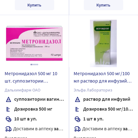
Купить
Купить
Метронидазол 500 мг 10
Метронидазол 500 мг/100
шт. суппозитории
мл раствор для инфузий
вагинальные
100 мл флакон 1 шт.
Дальхимфарм ОАО
Эльфа Лабораториз
суппозитории вагинальные
раствор для инфузий
Дозировка 500 мг
Дозировка 500 мг/100 мл
10 шт в уп.
1 шт в уп.
Доставим в аптеку
завтра
Доставим в аптеку
завтра
В наличии
В наличии