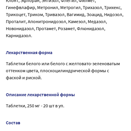
Клонт, Эфлоран, Энтизол, Флегил, Филмет,
Гинефвлафир, Метронил, Метрогил, Трихазол, Трихекс,
Трикоцет, Триком, Тривазол, Вагимид, Зоацид, Нидозол,
Проталит, Апонитронидозол, Камезол, Медазол,
Новонидазол, Протамет, Розамет, Флюнидазол,
Карнидазол.
Лекарственная форма
Таблетки белого или белого с желтовато-зеленоватым
оттенком цвета, плоскоцилиндрической формы с
фаской и риской.
Описание лекарственной формы
Таблетки, 250 мг - 20 шт в уп.
Состав