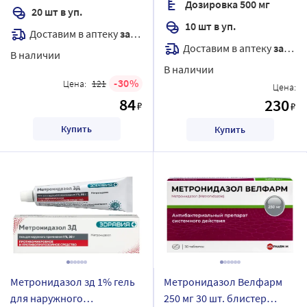
Дозировка 500 мг
20 шт в уп.
10 шт в уп.
Доставим в аптеку
завтра
Доставим в аптеку
завтра
В наличии
В наличии
30
Цена:
121
Цена:
84
230
₽
₽
Купить
Купить
Метронидазол зд 1% гель
Метронидазол Велфарм
для наружного
250 мг 30 шт. блистер