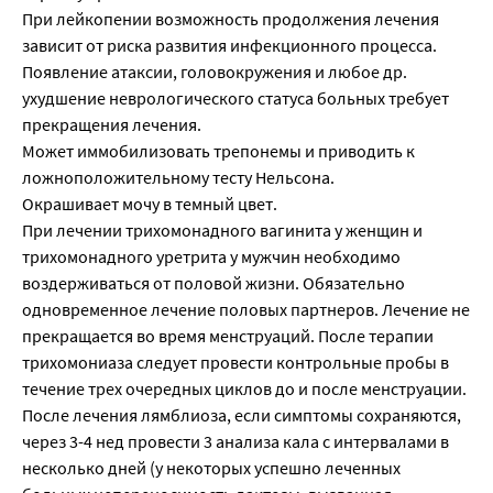
При лейкопении возможность продолжения лечения
зависит от риска развития инфекционного процесса.
Появление атаксии, головокружения и любое др.
ухудшение неврологического статуса больных требует
прекращения лечения.
Может иммобилизовать трепонемы и приводить к
ложноположительному тесту Нельсона.
Окрашивает мочу в темный цвет.
При лечении трихомонадного вагинита у женщин и
трихомонадного уретрита у мужчин необходимо
воздерживаться от половой жизни. Обязательно
одновременное лечение половых партнеров. Лечение не
прекращается во время менструаций. После терапии
трихомониаза следует провести контрольные пробы в
течение трех очередных циклов до и после менструации.
После лечения лямблиоза, если симптомы сохраняются,
через 3-4 нед провести 3 анализа кала с интервалами в
несколько дней (у некоторых успешно леченных