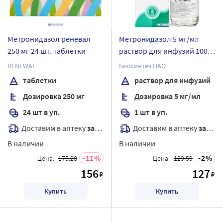
Метронидазол реневал
Метронидазол 5 мг/мл
250 мг 24 шт. таблетки
раствор для инфузий 100
мл бутылка 1 шт.
RENEWAL
Биосинтез ПАО
таблетки
раствор для инфузий
Дозировка 250 мг
Дозировка 5 мг/мл
24 шт в уп.
1 шт в уп.
Доставим в аптеку
завтра
Доставим в аптеку
завтра
В наличии
В наличии
11
2
Цена:
175.28
Цена:
129.59
156
127
₽
₽
Купить
Купить